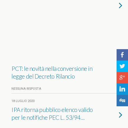
b
a
PCT: le novità nella conversione in
legge del Decreto Rilancio
c
j
NESSUNA RISPOSTA
F
18 LUGLIO 2020
IPA ritorna pubblico elenco valido
per le notifiche PEC L. 53/94…