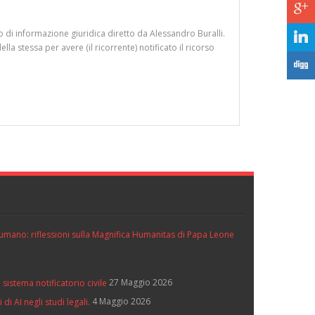
c
o di informazione giuridica diretto da Alessandro Buralli.
j
 stessa per avere (il ricorrente) notificato il ricorso
F
ll’umano: riflessioni sulla Magnifica Humanitas di Papa Leone
27 Maggio 2026
 sistema notificatorio civile
4 Maggio 2026
di AI negli studi legali.