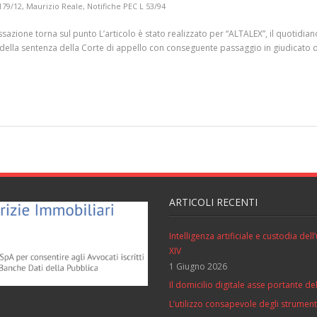
179/12
,
Maurizio Reale
,
Notifiche PEC L 53/94
sazione torna sul punto L’articolo è stato realizzato per “ALTALEX”, il quotidian
lla sentenza della Corte di appello con conseguente passaggio in giudicato della
ARTICOLI RECENTI
Intelligenza artificiale e custodia de
XIV
1 Giugno 2026
Il domicilio digitale asse portante del
L’utilizzo consapevole degli strumenti 