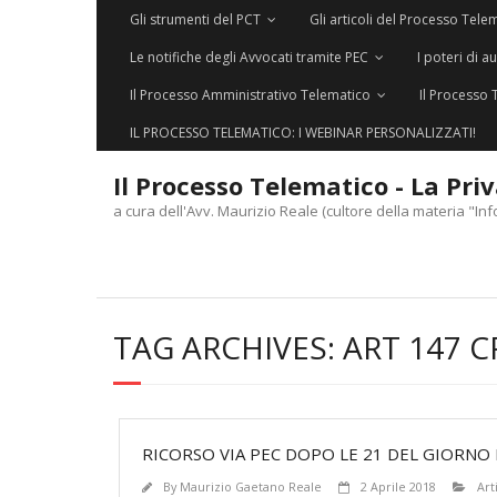
Gli strumenti del PCT
Gli articoli del Processo Tele
Le notifiche degli Avvocati tramite PEC
I poteri di a
Il Processo Amministrativo Telematico
Il Processo 
IL PROCESSO TELEMATICO: I WEBINAR PERSONALIZZATI!
Il Processo Telematico - La Pri
a cura dell'Avv. Maurizio Reale (cultore della materia "Inf
TAG ARCHIVES:
ART 147 C
RICORSO VIA PEC DOPO LE 21 DEL GIORNO
By
Maurizio Gaetano Reale
2 Aprile 2018
Art