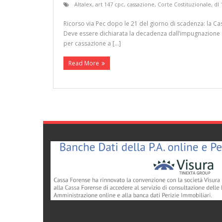
Altalex
,
art 147 cpc
,
cassazione
,
Corte Costituzionale
,
dl 
Ricorso via Pec dopo le 21 del giorno di scadenza: la Cas
Deve essere dichiarata la decadenza dall’impugnazione de
per cassazione a […]
Read More