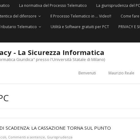
matico
La normativa del Processo Telematico
La giurisprudenza del P
utentica del difensore
Il Processo Telematico in … Video!!
Come fare
Tributario Telematico
Utilità e Software gratuiti per PCT
PRIVACY E 
vacy - La Sicurezza Informatica
ormatica Giuridica" presso l'Università Statale di Milano)
Benvenuti
Maurizio Reale
PC
 DI SCADENZA: LA CASSAZIONE TORNA SUL PUNTO
icoli
,
Commenti a sentenze
,
Giurisprudenza