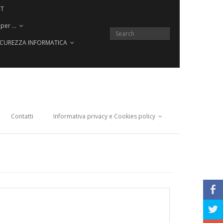
CT
 per …
SICUREZZA INFORMATICA
Contatti
Informativa privacy e Cookies policy
b
a