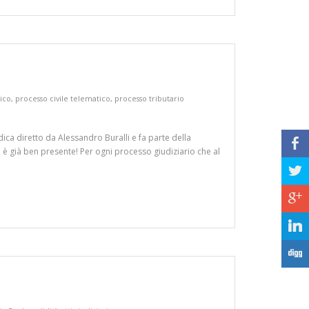
ico
,
processo civile telematico
,
processo tributario
idica diretto da Alessandro Buralli e fa parte della
b
i è già ben presente! Per ogni processo giudiziario che al
a
c
j
F