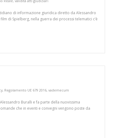
io Reale
,
validità atti giudiziari
quotidiano di informazione giuridica diretto da Alessandro
lm di Spielberg, nella guerra dei processi telematici c’è
cy
,
Regolamento UE 679 2016
,
vademecum
 Alessandro Buralli e fa parte della nuovissima
 domande che in eventi e convegni vengono poste da