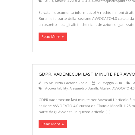
AGID
,
Altalex
,
AVVOCATO 4.0
,
Avvocatoquattropuntozero
Salvate il documento informatico! A rischio milioni di att
Buralli e fa parte della sezione AVVOCATO4.0 curata da Cl
un aspetto – tra gli altri – che richiede azioni organizzate
Read More
GDPR, VADEMECUM LAST MINUTE PER AVVO
By
Maurizio Gaetano Reale
21 Maggio 2018
A
Accountability
,
Alessandro Buralli
,
Altalex
,
AVVOCATO 4.0
GDPR vademecum last minute per Avvocati L’articolo è sta
sezione AVVOCATO 4.0 curata da Claudia Morelli. Il 25 
parte degli Avvocati. In questo articolo […]
Read More