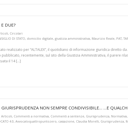
 E DUE?
ticoli
,
Circolari
SIGLIO DI STATO
,
domicilio digitale
,
giustizia amministrativa
,
Maurizio Reale
,
PAT
,
TA
è stato realizzato per “ALTALEX”, il quotidiano di informazione giuridica diretto d
pubblicato, recentemente, sul sito della Giustizia Amministrativa, il parere rilas
tuata il 14 […]
I GIURISPRUDENZA NON SEMPRE CONDIVISIBILE… …E QUALCHE
Articoli
,
Commenti a normativa
,
Commenti a sentenze
,
Giurisprudenza
,
Normativa
CATO 4.0
,
Avvocatoquattropuntozero
,
cassazione
,
Claudia Morelli
,
Giurisprudenza
,
M