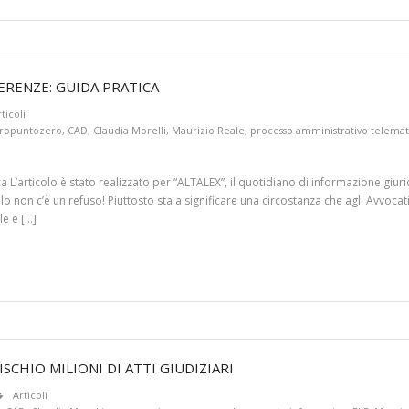
FERENZE: GUIDA PRATICA
ticoli
tropuntozero
,
CAD
,
Claudia Morelli
,
Maurizio Reale
,
processo amministrativo telemat
ca L’articolo è stato realizzato per “ALTALEX”, il quotidiano di informazione giur
 non c’è un refuso! Piuttosto sta a significare una circostanza che agli Avvocat
e e […]
SCHIO MILIONI DI ATTI GIUDIZIARI
Articoli