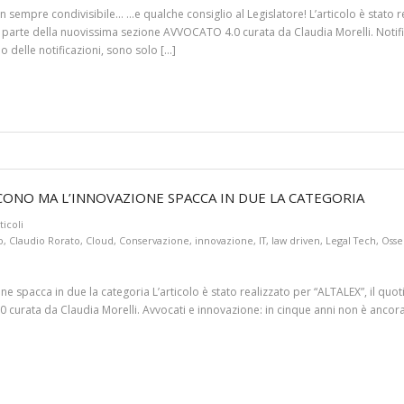
 sempre condivisibile… …e qualche consiglio al Legislatore! L’articolo è stato re
 parte della nuovissima sezione AVVOCATO 4.0 curata da Claudia Morelli. Notifich
o delle notificazioni, sono solo […]
CONO MA L’INNOVAZIONE SPACCA IN DUE LA CATEGORIA
ticoli
o
,
Claudio Rorato
,
Cloud
,
Conservazione
,
innovazione
,
IT
,
law driven
,
Legal Tech
,
Osse
e spacca in due la categoria L’articolo è stato realizzato per “ALTALEX”, il quo
curata da Claudia Morelli. Avvocati e innovazione: in cinque anni non è ancora u