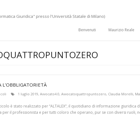
ormatica Giuridica" presso l'Università Statale di Milano)
Benvenuti
Maurizio Reale
OQUATTROPUNTOZERO
A L’OBBLIGATORIETÀ
icoli
1 luglio 2019
,
Avvocato4.0
,
Avvocatoquattropuntozero
,
Claudia Morelli
,
Ma
rticolo è stato realizzato per “ALTALEX”, il quotidiano di informazione giuridica 
r il professionista e per tutti coloro che operano, pur se con diversi ruoli, ne