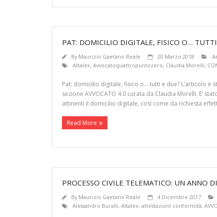
PAT: DOMICILIO DIGITALE, FISICO O… TUTTI
By
Maurizio Gaetano Reale
20 Marzo 2018
Ar
Altalex
,
Avvocatoquattropuntozero
,
Claudia Morelli
,
CON
Pat: domicilio digitale, fisico o… tutti e due? L’articolo 
sezione AVVOCATO 4.0 curata da Claudia Morelli. E’ stato 
attinenti il domicilio digitale, così come da richiesta effet
Read More
PROCESSO CIVILE TELEMATICO: UN ANNO D
By
Maurizio Gaetano Reale
4 Dicembre 2017
Alessandro Buralli
,
Altalex
,
attestazioni conformità
,
AVVO