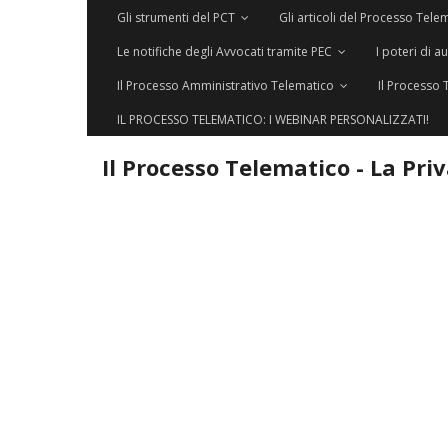
Gli strumenti del PCT
Gli articoli del Processo Tele
Le notifiche degli Avvocati tramite PEC
I poteri di a
Il Processo Amministrativo Telematico
Il Processo 
IL PROCESSO TELEMATICO: I WEBINAR PERSONALIZZATI!
Il Processo Telematico - La Pri