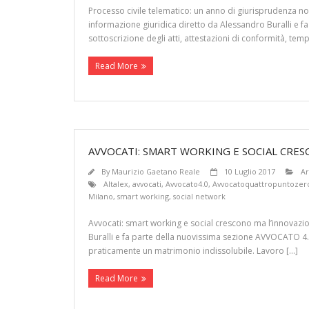
Processo civile telematico: un anno di giurisprudenza non
informazione giuridica diretto da Alessandro Buralli e fa
sottoscrizione degli atti, attestazioni di conformità, temp
Read More
AVVOCATI: SMART WORKING E SOCIAL CRES
By
Maurizio Gaetano Reale
10 Luglio 2017
Ar
Altalex
,
avvocati
,
Avvocato4.0
,
Avvocatoquattropuntozer
Milano
,
smart working
,
social network
Avvocati: smart working e social crescono ma l’innovazion
Buralli e fa parte della nuovissima sezione AVVOCATO 4.0 
praticamente un matrimonio indissolubile. Lavoro […]
Read More