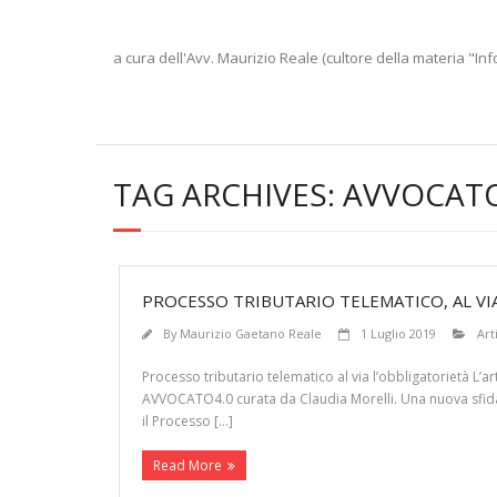
a cura dell'Avv. Maurizio Reale (cultore della materia "Inf
TAG ARCHIVES:
AVVOCAT
PROCESSO TRIBUTARIO TELEMATICO, AL VI
By
Maurizio Gaetano Reale
1 Luglio 2019
Art
Processo tributario telematico al via l’obbligatorietà L’a
AVVOCATO4.0 curata da Claudia Morelli. Una nuova sfida pe
il Processo […]
Read More