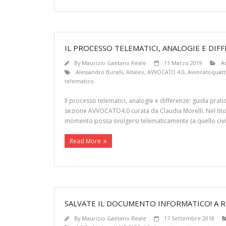
IL PROCESSO TELEMATICI, ANALOGIE E DIF
By
Maurizio Gaetano Reale
11 Marzo 2019
Ar
Alessandro Buralli
,
Altalex
,
AVVOCATO 4.0
,
Avvocatoquat
telematico
Il processo telematici, analogie e differenze: guida prati
sezione AVVOCATO4.0 curata da Claudia Morelli. Nel titolo
momento possa svolgersi telematicamente (a quello civil
Read More
SALVATE IL DOCUMENTO INFORMATICO! A RI
By
Maurizio Gaetano Reale
17 Settembre 2018