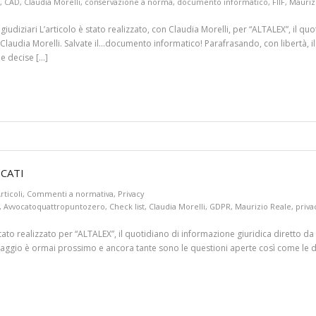
,
CAD
,
Claudia Morelli
,
conservazione a norma
,
documento informatico
,
FIIF
,
Mauriz
i giudiziari L’articolo è stato realizzato, con Claudia Morelli, per “ALTALEX”, il 
audia Morelli. Salvate il…documento informatico! Parafrasando, con libertà, il fi
 e decise […]
CATI
rticoli
,
Commenti a normativa
,
Privacy
,
Avvocatoquattropuntozero
,
Check list
,
Claudia Morelli
,
GDPR
,
Maurizio Reale
,
priva
to realizzato per “ALTALEX”, il quotidiano di informazione giuridica diretto da
maggio è ormai prossimo e ancora tante sono le questioni aperte così come le