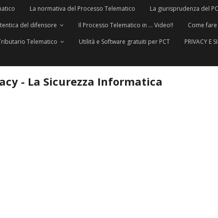
matico
La normativa del Processo Telematico
La giurisprudenza del P
utentica del difensore
Il Processo Telematico in … Video!!
Come fare
Tributario Telematico
Utilità e Software gratuiti per PCT
PRIVACY E 
vacy - La Sicurezza Informatica