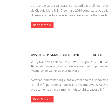
L’articolo è stato realizzato, con Claudia Morelli, per “
da Claudia Morelli. Il 15 gennaio 2019 sono state pubblica
difensive o per fare valere o difendere un diritto in sed
Read More
AVVOCATI: SMART WORKING E SOCIAL CRES
By
Maurizio Gaetano Reale
10 Luglio 2017
Ar
Altalex
,
avvocati
,
Avvocato4.0
,
Avvocatoquattropuntozer
Milano
,
smart working
,
social network
Avvocati: smart working e social crescono ma l’innovazion
Buralli e fa parte della nuovissima sezione AVVOCATO 4.0 
praticamente un matrimonio indissolubile. Lavoro […]
Read More