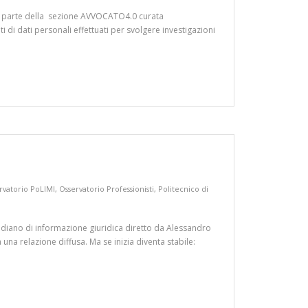
e fa parte della sezione AVVOCATO4.0 curata
i di dati personali effettuati per svolgere investigazioni
rvatorio PoLIMI
,
Osservatorio Professionisti
,
Politecnico di
tidiano di informazione giuridica diretto da Alessandro
na relazione diffusa. Ma se inizia diventa stabile: