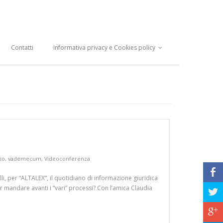
Contatti
Informativa privacy e Cookies policy
io
,
vademecum
,
Videoconferenza
b
lli, per “ALTALEX”, il quotidiano di informazione giuridica
 mandare avanti i “vari” processi? Con l’amica Claudia
a
c