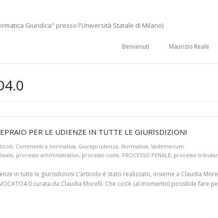
ormatica Giuridica" presso l'Università Statale di Milano)
Benvenuti
Maurizio Reale
4.0
EPRAIO PER LE UDIENZE IN TUTTE LE GIURISDIZIONI
ticoli
,
Commenti a normativa
,
Giurisprudenza
,
Normativa
,
Vademecum
Reale
,
processo amministrativo
,
processo civile
,
PROCESSO PENALE
,
processo tributar
ze in tutte le giurisdizioni L’articolo è stato realizzato, insieme a Claudia More
VVOCATO4.0 curata da Claudia Morelli. Che cos’è (al momento) possibile fare per