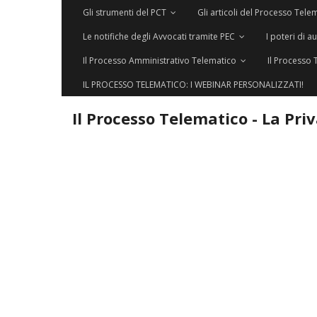
Gli strumenti del PCT
Gli articoli del Processo Tele
Le notifiche degli Avvocati tramite PEC
I poteri di a
Il Processo Amministrativo Telematico
Il Processo 
IL PROCESSO TELEMATICO: I WEBINAR PERSONALIZZATI!
Il Processo Telematico - La Pri