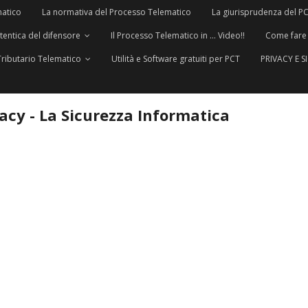
matico
La normativa del Processo Telematico
La giurisprudenza del P
utentica del difensore
Il Processo Telematico in … Video!!
Come fare
Tributario Telematico
Utilità e Software gratuiti per PCT
PRIVACY E 
vacy - La Sicurezza Informatica