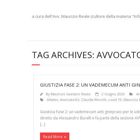
a cura dell'Avv. Maurizio Reale (cultore della materia "Inf
TAG ARCHIVES:
AVVOCATO
GIUSTIZIA FASE 2: UN VADEMECUM ANTI GIN
By
Maurizio Gaetano Reale
2 Giugno 2020
Ar
Altalex
,
Avvocato4.0
,
Claudia Morelli
,
covid 19
,
Maurizio 
Giustizia Fase 2: un vademecum anti ginepraio per le udien
diretto da Alessandro Buralli e fa parte della sezione A
[…]
Read More