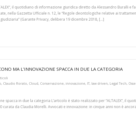
ALTALEX”, il quotidiano di informazione giuridica diretto da Alessandro Buralli 
te, nella Gazzetta Ufficiale n. 12, le “Regole deontologiche relative ai trattament
e giudiziaria” (Garante Privacy, delibera 19 dicembre 2018, […]
CONO MA L’INNOVAZIONE SPACCA IN DUE LA CATEGORIA
ticoli
o
,
Claudio Rorato
,
Cloud
,
Conservazione
,
innovazione
,
IT
,
law driven
,
Legal Tech
,
Osse
e spacca in due la categoria L’articolo è stato realizzato per “ALTALEX”, il quo
curata da Claudia Morelli. Avvocati e innovazione: in cinque anni non è ancora u