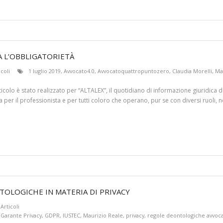
A L’OBBLIGATORIETÀ
icoli
1 luglio 2019
,
Avvocato4.0
,
Avvocatoquattropuntozero
,
Claudia Morelli
,
Ma
rticolo è stato realizzato per “ALTALEX”, il quotidiano di informazione giuridica 
r il professionista e per tutti coloro che operano, pur se con diversi ruoli, ne
TOLOGICHE IN MATERIA DI PRIVACY
Articoli
,
Garante Privacy
,
GDPR
,
IUSTEC
,
Maurizio Reale
,
privacy
,
regole deontologiche avvoca