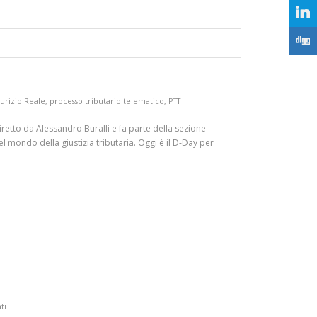
j
F
urizio Reale
,
processo tributario telematico
,
PTT
diretto da Alessandro Buralli e fa parte della sezione
l mondo della giustizia tributaria. Oggi è il D-Day per
ti