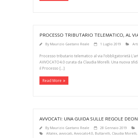
PROCESSO TRIBUTARIO TELEMATICO, AL VI
By
Maurizio Gaetano Reale
1 Luglio 2019
Art
Processo tributario telematico al via l’obbligatorietà L’a
AVVOCATO4.0 curata da Claudia Morelli. Una nuova sfida pe
il Processo […]
Read More
AVVOCATI: UNA GUIDA SULLE REGOLE DEON
By
Maurizio Gaetano Reale
28 Gennaio 2019
Altalex
,
avvocati
,
Avvocato4.0
,
Buttarelli
,
Claudia Morelli