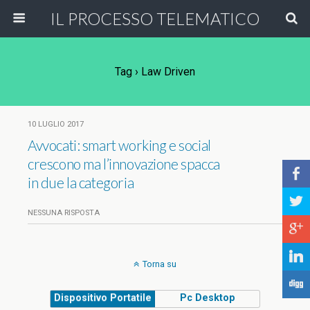
IL PROCESSO TELEMATICO
Tag › Law Driven
10 LUGLIO 2017
Avvocati: smart working e social
crescono ma l’innovazione spacca
b
in due la categoria
a
NESSUNA RISPOSTA
c
j
Torna su
F
Dispositivo Portatile
Pc Desktop