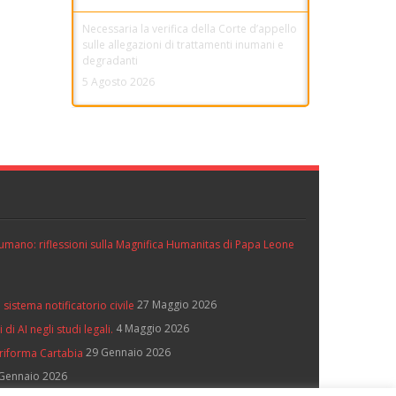
Necessaria la verifica della Corte d’appello
sulle allegazioni di trattamenti inumani e
degradanti
5 Agosto 2026
ll’umano: riflessioni sulla Magnifica Humanitas di Papa Leone
27 Maggio 2026
 sistema notificatorio civile
4 Maggio 2026
di AI negli studi legali.
29 Gennaio 2026
 riforma Cartabia
Gennaio 2026