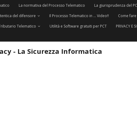
matico
La normativa del Processo Telematico
La giurisprudenza del P
utentica del difensore
Il Processo Telematico in … Video!!
Come fare
Tributario Telematico
Utilità e Software gratuiti per PCT
PRIVACY E 
vacy - La Sicurezza Informatica