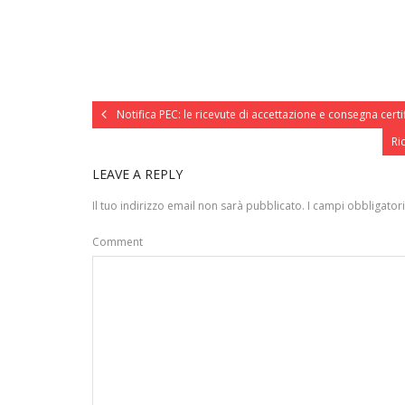
Notifica PEC: le ricevute di accettazione e consegna certi
Ri
LEAVE A REPLY
Il tuo indirizzo email non sarà pubblicato.
I campi obbligator
Comment