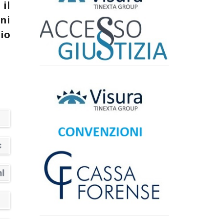
 il
ni
aio
COMUNICATO STAMPA - Telemarketing, il
Garante privacy sanziona Tim per 9,5
milioni di euro. Consensi acquisiti