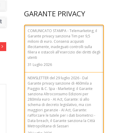
illecitamente, inadeguati controlli sulla
filiera e ostacoli all'esercizio dei diritti degli
GARANTE PRIVACY
utenti
31 Luglio 2026
NEWSLETTER del 29 luglio 2026 - Dal
Garante privacy sanzione di 460mila a
Piaggio & C. Spa - Marketing: il Garante
sanziona Altroconsumo Edizioni per
280mila euro - AI Act, Garante: sì allo
schema di decreto legislativo, ma con
maggiori garanzie - AI Act, Garante:
rafforzare le tutele per i dati biometrici -
Data breach, il Garante sanziona la Città
Metropolitana di Sassari
29 Luglio 2026
COMUNICATO STAMPA - Il Garante privacy
sanziona Lusha per 2 milioni di euro.
Monitorati e in vendita i dati di un elevato
numero di persone
27 Luglio 2026