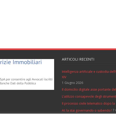
ARTICOLI RECENTI
Intelligenza artificiale e custodia de
XIV
1 Giugno 2026
Il domicilio digitale asse portante del
L’utilizzo consapevole degli strumenti 
Il processo civile telematico dopo la
7 
AI: la stai governando o subendo?