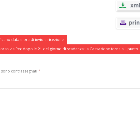
ficano data e ora di invio e ricezione
corso via Pec dopo le 21 del giorno di scadenza: la Cassazione torna sul punto
i sono contrassegnati
*