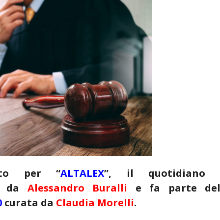
zato per “
ALTALEX
”, il quotidiano 
to da
Alessandro Buralli
e fa parte del
0
curata da
Claudia Morelli
.