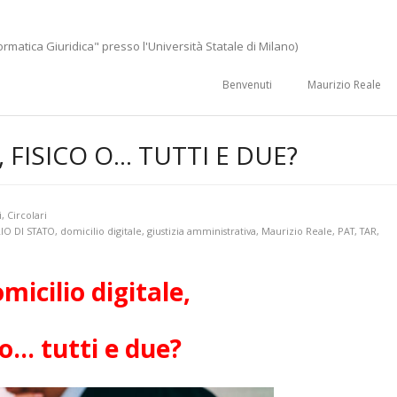
ormatica Giuridica" presso l'Università Statale di Milano)
Benvenuti
Maurizio Reale
, FISICO O… TUTTI E DUE?
i
,
Circolari
IO DI STATO
,
domicilio digitale
,
giustizia amministrativa
,
Maurizio Reale
,
PAT
,
TAR
,
micilio digitale,
 o… tutti e due?