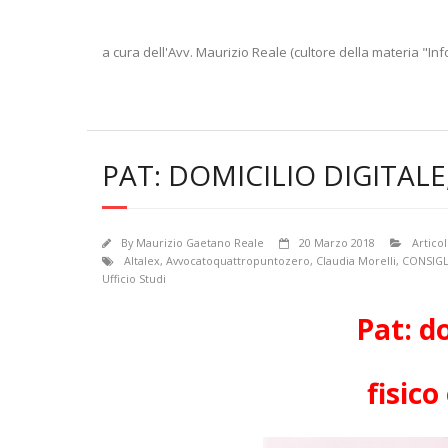
a cura dell'Avv. Maurizio Reale (cultore della materia "Inf
PAT: DOMICILIO DIGITALE
By
Maurizio Gaetano Reale
20 Marzo 2018
Articol
Altalex
,
Avvocatoquattropuntozero
,
Claudia Morelli
,
CONSIGL
Ufficio Studi
Pat: do
fisico