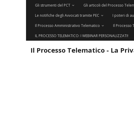
Gli strumenti del PCT
Gli articoli del Processo Tele
Le notifiche degli Avvocati tramite PEC
I poteri di a
Il Processo Amministrativo Telematico
Il Processo 
IL PROCESSO TELEMATICO: I WEBINAR PERSONALIZZATI!
Il Processo Telematico - La Pri