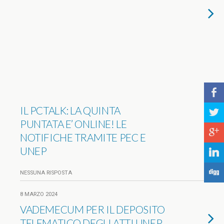
b
IL PCTALK: LA QUINTA
a
PUNTATA E’ ONLINE! LE
c
NOTIFICHE TRAMITE PEC E
UNEP
j
F
NESSUNA RISPOSTA
8 MARZO 2024
VADEMECUM PER IL DEPOSITO
TELEMATICO DEGLI ATTI UNEP