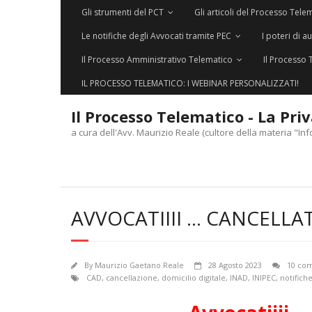
Gli strumenti del PCT
Gli articoli del Processo Tele
Le notifiche degli Avvocati tramite PEC
I poteri di a
Il Processo Amministrativo Telematico
Il Processo 
IL PROCESSO TELEMATICO: I WEBINAR PERSONALIZZATI!
Il Processo Telematico - La Pri
a cura dell'Avv. Maurizio Reale (cultore della materia "Inf
AVVOCATIIII … CANCELLAT
By
Maurizio Gaetano Reale
28 Agosto 2023
10 co
CAD
,
cancellazione
,
domicilio digitale
,
INAD
,
INIPEC
,
notifich