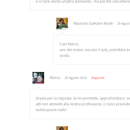
e io farei anche un’altra domanda.. ma perchè cancellarsi
Maurizio Gaetano Reale
29 Agost
Ciao Marco,
uno dei motivi, ma non il solo, potrebbe ess
svolta.
Marco
29 Agosto 2023
Rispondi
Grazie per la risposta. Se mi permette, approfondisco: sic
atti non attinenti alla nostra professione, ci sono preced
notificazione nulle?