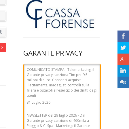
b
a
GARANTE PRIVACY
c
NEWSLETTER del 29 luglio 2026 - Dal
j
Garante privacy sanzione di 460mila a
Piaggio & C. Spa - Marketing: il Garante
F
sanziona Altroconsumo Edizioni per
280mila euro - AI Act, Garante: sì allo
schema di decreto legislativo, ma con
maggiori garanzie - AI Act, Garante:
rafforzare le tutele per i dati biometrici -
Data breach, il Garante sanziona la Città
Metropolitana di Sassari
29 Luglio 2026