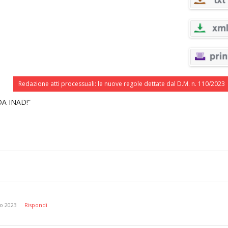
Redazione atti processuali: le nuove regole dettate dal D.M. n. 110/2023
A INAD!”
o 2023
Rispondi