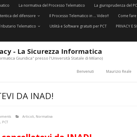
matico
La normativa del Processo Telematico
La giurisprudenza del P
utentica del difensore
Il Processo Telematico in … Video!!
Come fare
Tributario Telematico
Utilità e Software gratuiti per PCT
PRIVACY E 
vacy - La Sicurezza Informatica
ormatica Giuridica" presso l'Università Statale di Milano)
Benvenuti
Maurizio Reale
EVI DA INAD!
mments
Articoli
,
Normativa
e
,
PCT