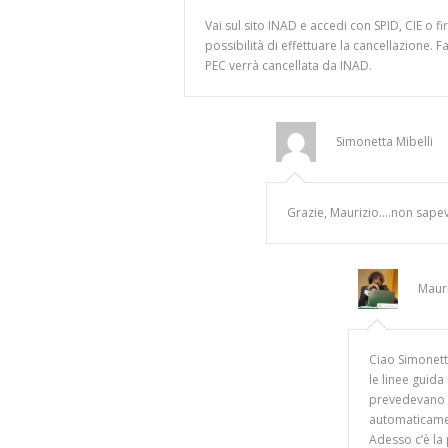
Vai sul sito INAD e accedi con SPID, CIE o fi
possibilità di effettuare la cancellazione. F
PEC verrà cancellata da INAD.
Simonetta Mibelli
Grazie, Maurizio….non sapev
Maur
Ciao Simonett
le linee guid
prevedevano ch
automaticame
Adesso c’è la 