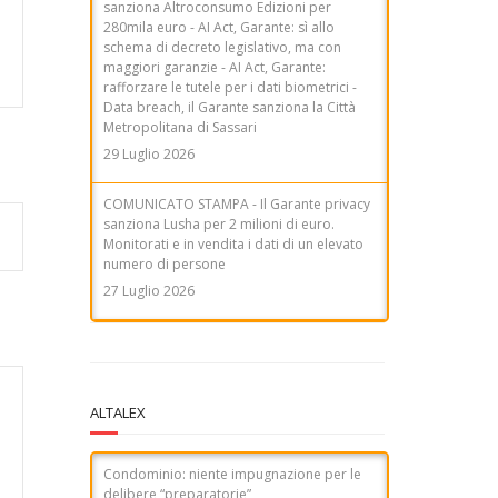
COMUNICATO STAMPA - Il Garante privacy
sanziona Lusha per 2 milioni di euro.
Monitorati e in vendita i dati di un elevato
numero di persone
27 Luglio 2026
COMUNICATO STAMPA - Telemarketing, il
Garante privacy sanziona Tim per 9,5
milioni di euro. Consensi acquisiti
illecitamente, inadeguati controlli sulla
filiera e ostacoli all'esercizio dei diritti degli
utenti
31 Luglio 2026
ALTALEX
Condominio: niente impugnazione per le
delibere “preparatorie”