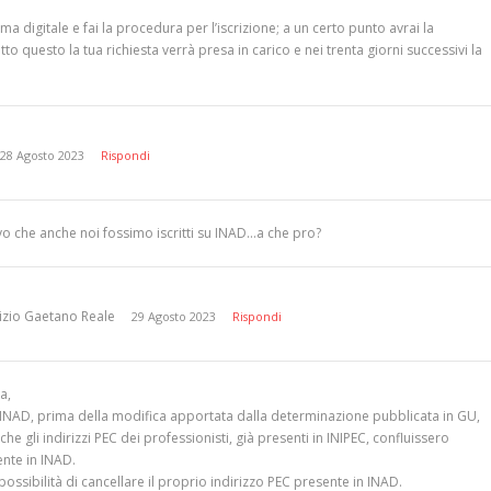
rma digitale e fai la procedura per l’iscrizione; a un certo punto avrai la
atto questo la tua richiesta verrà presa in carico e nei trenta giorni successivi la
28 Agosto 2023
Rispondi
o che anche noi fossimo iscritti su INAD…a che pro?
izio Gaetano Reale
29 Agosto 2023
Rispondi
a,
a INAD, prima della modifica apportata dalla determinazione pubblicata in GU,
e gli indirizzi PEC dei professionisti, già presenti in INIPEC, confluissero
nte in INAD.
possibilità di cancellare il proprio indirizzo PEC presente in INAD.