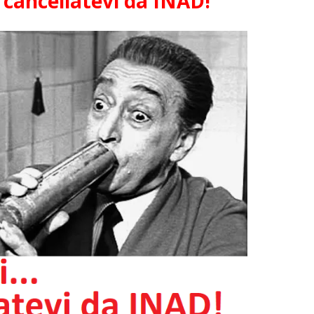
… cancellatevi da INAD!