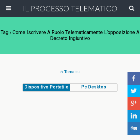
IL PROCESSO TELEMATICO
Tag › Come Iscrivere A Ruolo Telematicamente L’opposizione A
Decreto Ingiuntivo
Torna su
b
Dispositivo Portatile
Pc Desktop
a
c
j
F