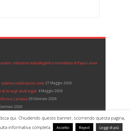
ll’umano: riflessioni sulla Magnifica Humanitas di Papa Leone
27 Maggio 2026
 sistema notificatorio civile
4 Maggio 2026
di AI negli studi legali.
29 Gennaio 2026
 riforma Cartabia
Gennaio 2026
e, clicca qui. Chiudendo questo banner, scorrendo questa pagina,
sulta informativa completa.
Accetto
Reject
Leggi di più