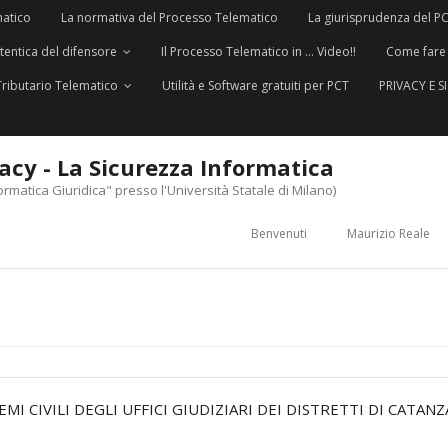
matico
La normativa del Processo Telematico
La giurisprudenza del P
utentica del difensore
Il Processo Telematico in … Video!!
Come fare
Tributario Telematico
Utilità e Software gratuiti per PCT
PRIVACY E 
vacy - La Sicurezza Informatica
ormatica Giuridica" presso l'Università Statale di Milano)
Benvenuti
Maurizio Reale
EMI CIVILI DEGLI UFFICI GIUDIZIARI DEI DISTRETTI DI CATA