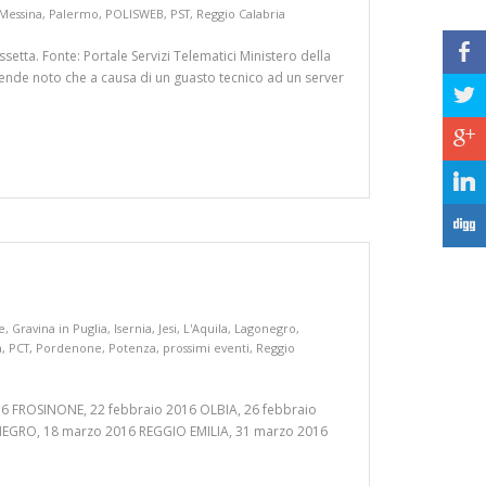
Messina
,
Palermo
,
POLISWEB
,
PST
,
Reggio Calabria
b
issetta. Fonte: Portale Servizi Telematici Ministero della
i rende noto che a causa di un guasto tecnico ad un server
a
c
j
F
e
,
Gravina in Puglia
,
Isernia
,
Jesi
,
L'Aquila
,
Lagonegro
,
a
,
PCT
,
Pordenone
,
Potenza
,
prossimi eventi
,
Reggio
6 FROSINONE, 22 febbraio 2016 OLBIA, 26 febbraio
EGRO, 18 marzo 2016 REGGIO EMILIA, 31 marzo 2016