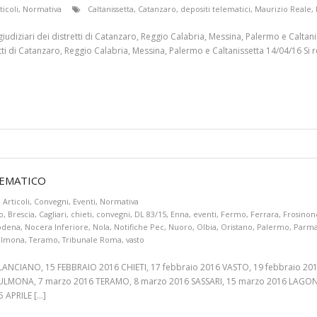
ticoli
,
Normativa
Caltanissetta
,
Catanzaro
,
depositi telematici
,
Maurizio Reale
,
ci giudiziari dei distretti di Catanzaro, Reggio Calabria, Messina, Palermo e Caltan
tretti di Catanzaro, Reggio Calabria, Messina, Palermo e Caltanissetta 14/04/16 S
LEMATICO
Articoli
,
Convegni
,
Eventi
,
Normativa
o
,
Brescia
,
Cagliari
,
chieti
,
convegni
,
DL 83/15
,
Enna
,
eventi
,
Fermo
,
Ferrara
,
Frosinon
dena
,
Nocera Inferiore
,
Nola
,
Notifiche Pec
,
Nuoro
,
Olbia
,
Oristano
,
Palermo
,
Parm
ulmona
,
Teramo
,
Tribunale Roma
,
vasto
NCIANO, 15 FEBBRAIO 2016 CHIETI, 17 febbraio 2016 VASTO, 19 febbraio 201
ULMONA, 7 marzo 2016 TERAMO, 8 marzo 2016 SASSARI, 15 marzo 2016 LAGON
 APRILE […]