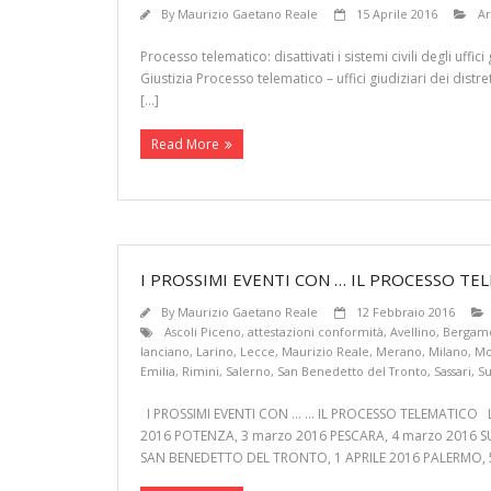
By
Maurizio Gaetano Reale
15 Aprile 2016
Ar
Processo telematico: disattivati i sistemi civili degli uffi
Giustizia Processo telematico – uffici giudiziari dei dis
[…]
Read More
I PROSSIMI EVENTI CON … IL PROCESSO TE
By
Maurizio Gaetano Reale
12 Febbraio 2016
Ascoli Piceno
,
attestazioni conformità
,
Avellino
,
Bergam
lanciano
,
Larino
,
Lecce
,
Maurizio Reale
,
Merano
,
Milano
,
Mo
Emilia
,
Rimini
,
Salerno
,
San Benedetto del Tronto
,
Sassari
,
S
I PROSSIMI EVENTI CON … … IL PROCESSO TELEMATICO LA
2016 POTENZA, 3 marzo 2016 PESCARA, 4 marzo 2016 S
SAN BENEDETTO DEL TRONTO, 1 APRILE 2016 PALERMO, 5