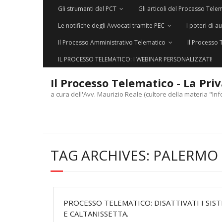
Gli strumenti del PCT
Gli articoli del Processo Tele
Le notifiche degli Avvocati tramite PEC
I poteri di a
Il Processo Amministrativo Telematico
Il Processo 
IL PROCESSO TELEMATICO: I WEBINAR PERSONALIZZATI!
Il Processo Telematico - La Pri
a cura dell'Avv. Maurizio Reale (cultore della materia "Inf
TAG ARCHIVES:
PALERMO
PROCESSO TELEMATICO: DISATTIVATI I SIST
E CALTANISSETTA.