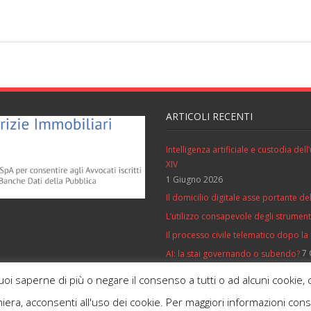
ARTICOLI RECENTI
Intelligenza artificiale e custodia de
XIV
1 Giugno 2026
Il domicilio digitale asse portante del
L’utilizzo consapevole degli strumenti 
Il processo civile telematico dopo la
7 
AI: la stai governando o subendo?
vuoi saperne di più o negare il consenso a tutti o ad alcuni cooki
iera, acconsenti all'uso dei cookie. Per maggiori informazioni con
Developed by
Think Up Themes Ltd
. Powered by
WordPress
.