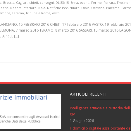
o
,
Brescia
,
Cagliari
,
chieti
,
convegni
,
DL 83/15
,
Enna
,
eventi
,
Fermo
,
Ferrara
,
Frosinon
dena
,
Nocera Inferiore
,
Nola
,
Notifiche Pec
,
Nuoro
,
Olbia
,
Oristano
,
Palermo
,
Parm
ulmona
,
Teramo
,
Tribunale Roma
,
vasto
NCIANO, 15 FEBBRAIO 2016 CHIETI, 17 febbraio 2016 VASTO, 19 febbraio 201
ULMONA, 7 marzo 2016 TERAMO, 8 marzo 2016 SASSARI, 15 marzo 2016 LAGON
 APRILE […]
ARTICOLI RECENTI
Intelligenza artificiale e custodia de
XIV
1 Giugno 2026
Il domicilio digitale asse portante del