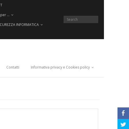
CT
 per …
SICUREZZA INFORMATICA
Contatti
Informativa privacy e Cookies policy
b
a