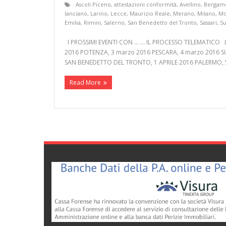
Ascoli Piceno
,
attestazioni conformità
,
Avellino
,
Bergam
lanciano
,
Larino
,
Lecce
,
Maurizio Reale
,
Merano
,
Milano
,
Mo
Emilia
,
Rimini
,
Salerno
,
San Benedetto del Tronto
,
Sassari
,
S
I PROSSIMI EVENTI CON … … IL PROCESSO TELEMATICO LA
2016 POTENZA, 3 marzo 2016 PESCARA, 4 marzo 2016 S
SAN BENEDETTO DEL TRONTO, 1 APRILE 2016 PALERMO, 5
Read More