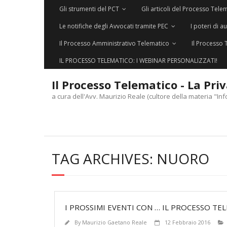
Gli strumenti del PCT
Gli articoli del Processo Tele
Le notifiche degli Avvocati tramite PEC
I poteri di a
Il Processo Amministrativo Telematico
Il Processo 
IL PROCESSO TELEMATICO: I WEBINAR PERSONALIZZATI!
Il Processo Telematico - La Pri
a cura dell'Avv. Maurizio Reale (cultore della materia "Inf
TAG ARCHIVES:
NUORO
I PROSSIMI EVENTI CON … IL PROCESSO TE
By
Maurizio Gaetano Reale
12 Febbraio 2016