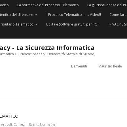
matico
La normativa del Processo Telematico
La giurisprudenza del P
utentica del difensore
Il Processo Telematico in … Video!!
Come fare
Tributario Telematico
Utilità e Software gratuiti per PCT
PRIVACY E 
vacy - La Sicurezza Informatica
ormatica Giuridica" presso l'Università Statale di Milano)
Benvenuti
Maurizio Reale
LEMATICO
Articoli
,
Convegni
,
Eventi
,
Normativa