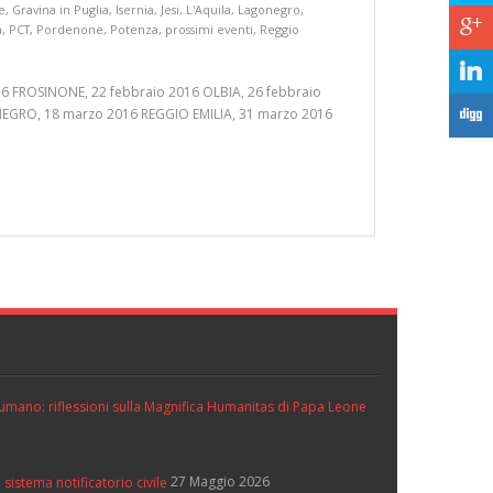
e
,
Gravina in Puglia
,
Isernia
,
Jesi
,
L'Aquila
,
Lagonegro
,
c
a
,
PCT
,
Pordenone
,
Potenza
,
prossimi eventi
,
Reggio
j
6 FROSINONE, 22 febbraio 2016 OLBIA, 26 febbraio
F
EGRO, 18 marzo 2016 REGGIO EMILIA, 31 marzo 2016
ll’umano: riflessioni sulla Magnifica Humanitas di Papa Leone
27 Maggio 2026
 sistema notificatorio civile