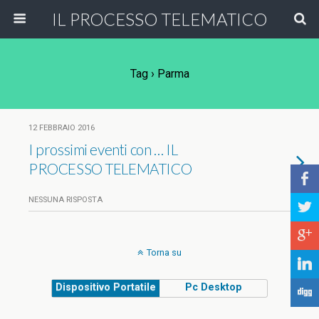
IL PROCESSO TELEMATICO
Tag › Parma
12 FEBBRAIO 2016
I prossimi eventi con … IL
PROCESSO TELEMATICO
b
NESSUNA RISPOSTA
a
c
Torna su
j
Dispositivo Portatile
Pc Desktop
F