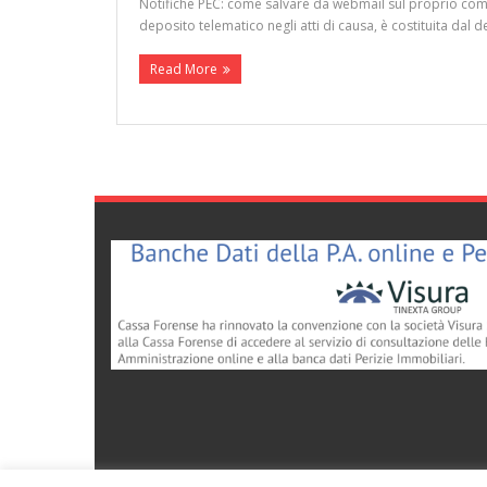
Notifiche PEC: come salvare da webmail sul proprio compu
deposito telematico negli atti di causa, è costituita dal 
Read More