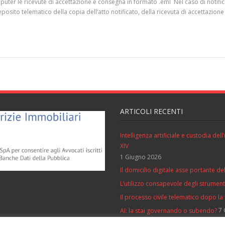
ter le ricevute di accettazione e consegna in formato .eml Nel caso di notifica
deposito telematico della copia dell’atto notificato, della ricevuta di accettazio
ARTICOLI RECENTI
Intelligenza artificiale e custodia de
XIV
1 Giugno 2026
Il domicilio digitale asse portante del
L’utilizzo consapevole degli strumenti 
Il processo civile telematico dopo la
7 
AI: la stai governando o subendo?