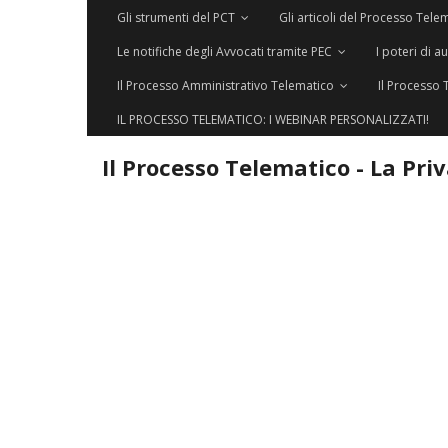
Gli strumenti del PCT
Gli articoli del Processo Tele
Le notifiche degli Avvocati tramite PEC
I poteri di a
Il Processo Amministrativo Telematico
Il Processo 
IL PROCESSO TELEMATICO: I WEBINAR PERSONALIZZATI!
Il Processo Telematico - La Pri