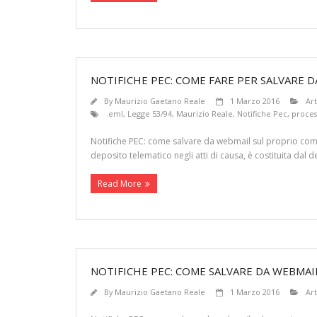
NOTIFICHE PEC: COME FARE PER SALVARE 
By
Maurizio Gaetano Reale
1 Marzo 2016
Art
.eml
,
Legge 53/94
,
Maurizio Reale
,
Notifiche Pec
,
proces
Notifiche PEC: come salvare da webmail sul proprio compu
deposito telematico negli atti di causa, è costituita dal 
Read More
NOTIFICHE PEC: COME SALVARE DA WEBMAI
By
Maurizio Gaetano Reale
1 Marzo 2016
Art