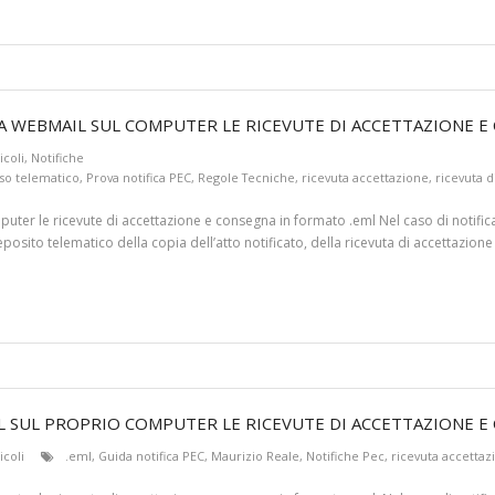
DA WEBMAIL SUL COMPUTER LE RICEVUTE DI ACCETTAZIONE E
icoli
,
Notifiche
so telematico
,
Prova notifica PEC
,
Regole Tecniche
,
ricevuta accettazione
,
ricevuta 
ter le ricevute di accettazione e consegna in formato .eml Nel caso di notifica
deposito telematico della copia dell’atto notificato, della ricevuta di accettazio
L SUL PROPRIO COMPUTER LE RICEVUTE DI ACCETTAZIONE E
icoli
.eml
,
Guida notifica PEC
,
Maurizio Reale
,
Notifiche Pec
,
ricevuta accettaz