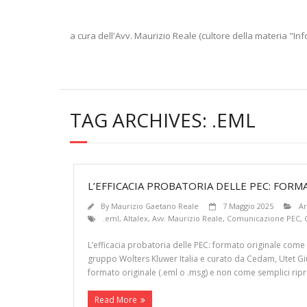
a cura dell'Avv. Maurizio Reale (cultore della materia "Inf
TAG ARCHIVES:
.EML
L’EFFICACIA PROBATORIA DELLE PEC: FO
By
Maurizio Gaetano Reale
7 Maggio 2025
Ar
.eml
,
Altalex
,
Avv. Maurizio Reale
,
Comunicazione PEC
,
L’efficacia probatoria delle PEC: formato originale come g
gruppo Wolters Kluwer Italia e curato da Cedam, Utet Giu
formato originale (.eml o .msg) e non come semplici ripr
Read More