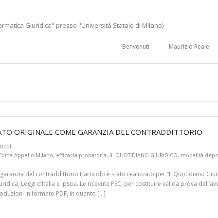
ormatica Giuridica" presso l'Università Statale di Milano)
Benvenuti
Maurizio Reale
RMATO ORIGINALE COME GARANZIA DEL CONTRADDITTORIO
ticoli
Corte Appello Milano
,
efficacia probatoria
,
IL QUOTIDIANO GIURIDICO
,
modalità depo
aranzia del contraddittorio L’articolo è stato realizzato per “Il Quotidiano Giur
ridica, Leggi d’Italia e Ipsoa. Le ricevute PEC, per costituire valida prova del
oduzioni in formato PDF, in quanto […]