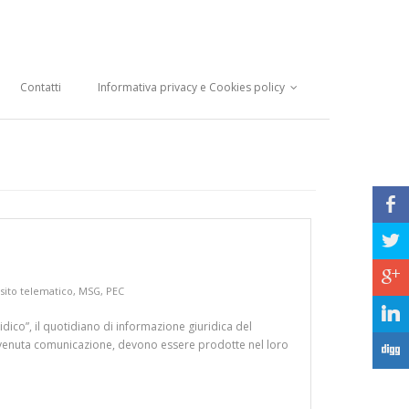
Contatti
Informativa privacy e Cookies policy
b
a
c
sito telematico
,
MSG
,
PEC
j
idico”, il quotidiano di informazione giuridica del
l’avvenuta comunicazione, devono essere prodotte nel loro
F