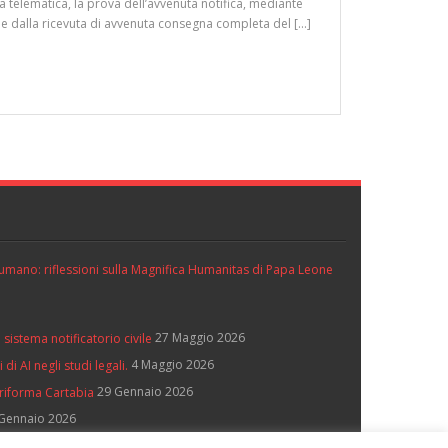
 telematica, la prova dell’avvenuta notifica, mediante
ne e dalla ricevuta di avvenuta consegna completa del […]
ll’umano: riflessioni sulla Magnifica Humanitas di Papa Leone
27 Maggio 2026
 sistema notificatorio civile
4 Maggio 2026
di AI negli studi legali.
29 Gennaio 2026
 riforma Cartabia
Gennaio 2026