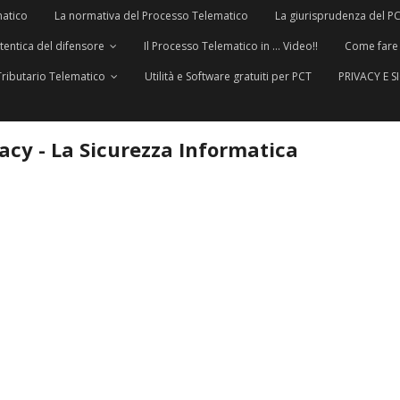
matico
La normativa del Processo Telematico
La giurisprudenza del P
utentica del difensore
Il Processo Telematico in … Video!!
Come fare
Tributario Telematico
Utilità e Software gratuiti per PCT
PRIVACY E 
vacy - La Sicurezza Informatica