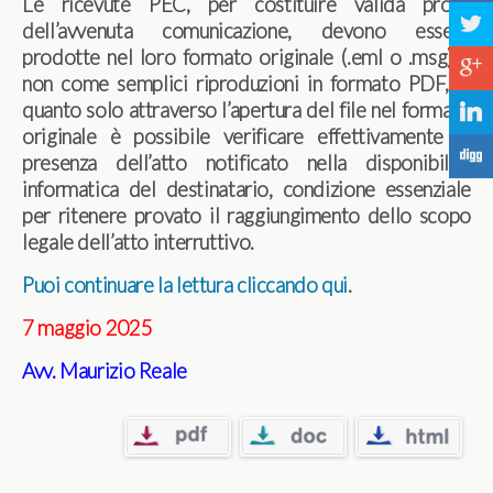
Le ricevute PEC, per costituire valida prova
a
dell’avvenuta comunicazione, devono essere
prodotte nel loro formato originale (.eml o .msg) e
c
non come semplici riproduzioni in formato PDF, in
quanto solo attraverso l’apertura del file nel formato
j
originale è possibile verificare effettivamente la
F
presenza dell’atto notificato nella disponibilità
informatica del destinatario, condizione essenziale
per ritenere provato il raggiungimento dello scopo
legale dell’atto interruttivo.
Puoi continuare la lettura cliccando qui
.
7 maggio 2025
Avv. Maurizio Reale