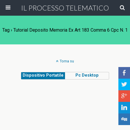
IL PROCESSO TELEMATICO
Tag › Tutorial Deposito Memoria Ex Art 183 Comma 6 Cpc N. 1
Torna su
b
Dispositivo Portatile
Pc Desktop
a
c
j
F