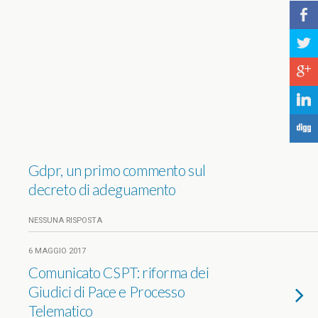
b
a
c
j
F
Gdpr, un primo commento sul
decreto di adeguamento
NESSUNA RISPOSTA
6 MAGGIO 2017
Comunicato CSPT: riforma dei
Giudici di Pace e Processo
Telematico