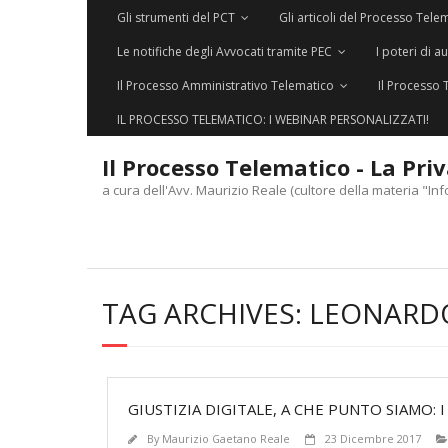
Gli strumenti del PCT
Gli articoli del Processo Tele
Le notifiche degli Avvocati tramite PEC
I poteri di a
Il Processo Amministrativo Telematico
Il Processo 
IL PROCESSO TELEMATICO: I WEBINAR PERSONALIZZATI!
Il Processo Telematico - La Pri
a cura dell'Avv. Maurizio Reale (cultore della materia "Inf
TAG ARCHIVES:
LEONARD
GIUSTIZIA DIGITALE, A CHE PUNTO SIAMO:
By
Maurizio Gaetano Reale
23 Dicembre 2017