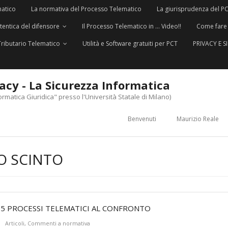
matico
La normativa del Processo Telematico
La giurisprudenza del P
utentica del difensore
Il Processo Telematico in … Video!!
Come fare
Tributario Telematico
Utilità e Software gratuiti per PCT
PRIVACY E 
vacy - La Sicurezza Informatica
ormatica Giuridica" presso l'Università Statale di Milano)
Benvenuti
Maurizio Reale
O SCINTO
 I 5 PROCESSI TELEMATICI AL CONFRONTO
Articoli
,
Commenti a normativa