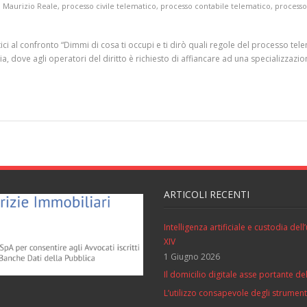
,
Maurizio Reale
,
processo civile telematico
,
processo contabile telematico
,
processo
atici al confronto “Dimmi di cosa ti occupi e ti dirò quali regole del processo t
lia, dove agli operatori del diritto è richiesto di affiancare ad una specializzaz
ARTICOLI RECENTI
Intelligenza artificiale e custodia de
XIV
1 Giugno 2026
Il domicilio digitale asse portante del
L’utilizzo consapevole degli strumenti 