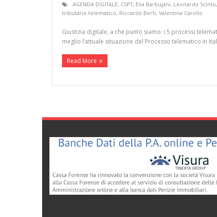
AGENDA DIGITALE
,
CSPT
,
Elia Barbujani
,
Leonardo Scinto
tributario telematico
,
Riccardo Berti
,
Valentina Carollo
Giustizia digitale, a che punto siamo: i 5 processi telem
meglio l’attuale situazione del Processo telematico in Ita
Read More