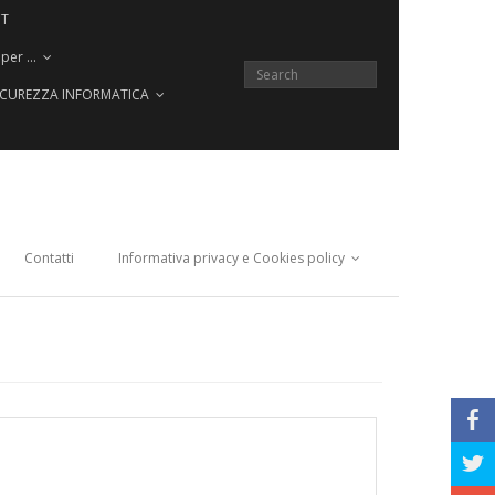
CT
 per …
SICUREZZA INFORMATICA
Contatti
Informativa privacy e Cookies policy
b
a