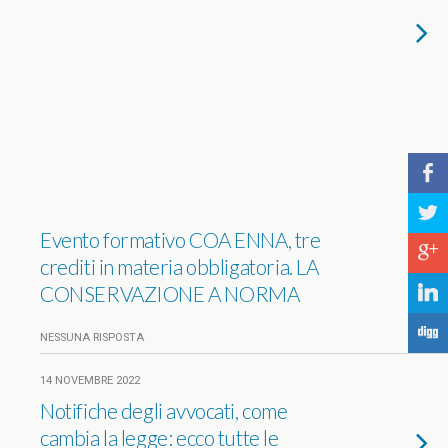
b
a
Evento formativo COA ENNA, tre
c
crediti in materia obbligatoria. LA
CONSERVAZIONE A NORMA
j
F
NESSUNA RISPOSTA
14 NOVEMBRE 2022
Notifiche degli avvocati, come
cambia la legge: ecco tutte le