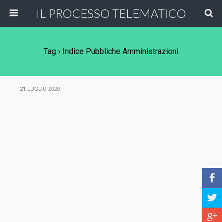
IL PROCESSO TELEMATICO
Tag › Indice Pubbliche Amministrazioni
21 LUGLIO 2020
b
a
c