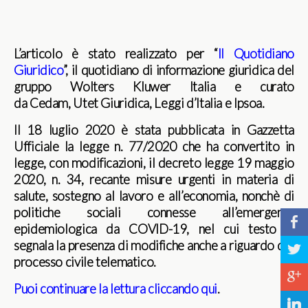
L’articolo è stato realizzato per “
Il Quotidiano
Giuridico
”, il quotidiano di informazione giuridica del
gruppo Wolters Kluwer Italia e curato
da Cedam, Utet Giuridica, Leggi d’Italia e Ipsoa.
Il 18 luglio 2020 è stata pubblicata in Gazzetta
Ufficiale la legge n. 77/2020 che ha convertito in
legge, con modificazioni, il decreto legge 19 maggio
2020, n. 34, recante misure urgenti in materia di
salute, sostegno al lavoro e all’economia, nonchè di
politiche sociali connesse all’emergenza
b
epidemiologica da COVID-19, nel cui testo si
segnala la presenza di modifiche anche a riguardo del
a
processo civile telematico.
c
Puoi continuare la lettura cliccando qui
.
j