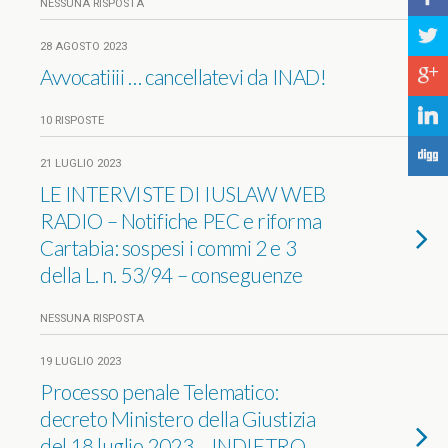
NESSUNA RISPOSTA
a
28 AGOSTO 2023
Avvocatiiii … cancellatevi da INAD!
c
j
10 RISPOSTE
F
21 LUGLIO 2023
LE INTERVISTE DI IUSLAW WEB
RADIO – Notifiche PEC e riforma
Cartabia: sospesi i commi 2 e 3
della L. n. 53/94 – conseguenze
NESSUNA RISPOSTA
19 LUGLIO 2023
Processo penale Telematico:
decreto Ministero della Giustizia
del 18 luglio 2023… INDIETRO