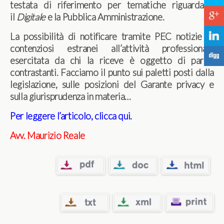
testata di riferimento per tematiche riguardanti
c
il
Digitale
e la Pubblica Amministrazione.
j
La possibilità di notificare tramite PEC notizie di
contenziosi estranei all’attività professionale
F
esercitata da chi la riceve è oggetto di pareri
contrastanti. Facciamo il punto sui paletti posti dalla
legislazione, sulle posizioni del Garante privacy e
sulla giurisprudenza in materia…
Per leggere l’articolo, clicca qui.
Avv. Maurizio Reale