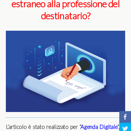
estraneo alla professione del
destinatario?
b
L’articolo è stato realizzato per “
Agenda Digitale
”, la
a