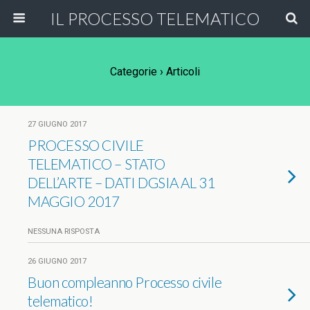
IL PROCESSO TELEMATICO
Categorie ›
Articoli
27 GIUGNO 2017
PROCESSO CIVILE
TELEMATICO – STATO
DELL’ARTE – DATI DGSIA AL 31
MAGGIO 2017
NESSUNA RISPOSTA
26 GIUGNO 2017
Buon compleanno Processo civile
telematico!