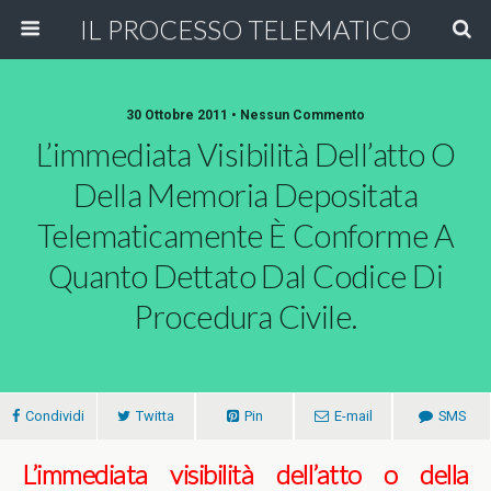
IL PROCESSO TELEMATICO
30 Ottobre 2011 • Nessun Commento
L’immediata Visibilità Dell’atto O
Della Memoria Depositata
Telematicamente È Conforme A
Quanto Dettato Dal Codice Di
Procedura Civile.
Condividi
Twitta
Pin
E-mail
SMS
L’immediata visibilità dell’atto o della