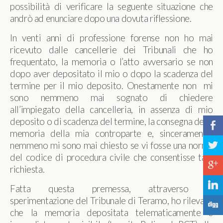
possibilità di verificare la seguente situazione che
andrò ad enunciare dopo una dovuta riflessione.
In venti anni di professione forense non ho mai
ricevuto dalle cancellerie dei Tribunali che ho
frequentato, la memoria o l’atto avversario se non
dopo aver depositato il mio o dopo la scadenza del
termine per il mio deposito. Onestamente non mi
sono nemmeno mai sognato di chiedere
all’impiegato della cancelleria, in assenza di mio
deposito o di scadenza del termine, la consegna della
b
memoria della mia controparte e, sinceramente,
a
nemmeno mi sono mai chiesto se vi fosse una norma
del codice di procedura civile che consentisse tale
c
richiesta.
j
Fatta questa premessa, attraverso la
sperimentazione del Tribunale di Teramo, ho rilevato
F
che la memoria depositata telematicamente è