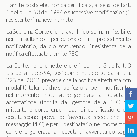
tramite posta elettronica certificata, ai sensi dell’art.
1 della L. n. 53 del 1994 e successive modificazioni; il
resistente rimaneva intimato.
La Suprema Corte dichiarava il ricorso inammissibile,
non risultando perfezionato il procedimento
notificatorio, da ciò scaturendo l’inesistenza della
notifica effettuata tramite PEC.
La Corte, nel premettere che il comma 3 dell’art. 3
bis della L. 53/94, così come introdotto dalla L. n.
228 del 2012, prevede che la notifica effettuata con
modalità telematiche si perfeziona, per il notificante,
b
nel momento in cui viene generata la ricevuta di
accettazione (fornita dal gestore della PEC del
a
mittente e contenente i dati di certificazione che
costituiscono prova dell’avvenuta spedizione del
c
messaggio PEC) e per il destinatario, nel momento in
j
cui viene generata la ricevuta di avvenuta consegna