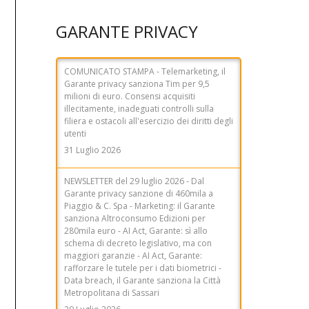
GARANTE PRIVACY
NEWSLETTER del 29 luglio 2026 - Dal
Garante privacy sanzione di 460mila a
Piaggio & C. Spa - Marketing: il Garante
sanziona Altroconsumo Edizioni per
280mila euro - AI Act, Garante: sì allo
schema di decreto legislativo, ma con
maggiori garanzie - AI Act, Garante:
rafforzare le tutele per i dati biometrici -
Data breach, il Garante sanziona la Città
Metropolitana di Sassari
29 Luglio 2026
COMUNICATO STAMPA - Il Garante privacy
sanziona Lusha per 2 milioni di euro.
Monitorati e in vendita i dati di un elevato
numero di persone
27 Luglio 2026