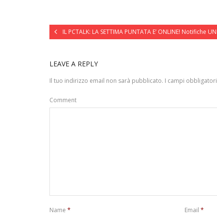
IL PCTALK: LA SETTIMA PUNTATA E’ ONLINE! Notifiche UNE
LEAVE A REPLY
Il tuo indirizzo email non sarà pubblicato.
I campi obbligator
Comment
Name
*
Email
*