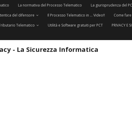
matico
La normativa del Processo Telematico
La giurisprudenza del P
utentica del difensore
Il Processo Telematico in … Video!!
Come fare
Tributario Telematico
Utilità e Software gratuiti per PCT
PRIVACY E 
vacy - La Sicurezza Informatica