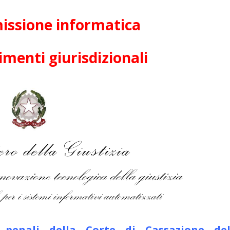
missione informatica
menti giurisdizionali
i penali della Corte di Cassazione del