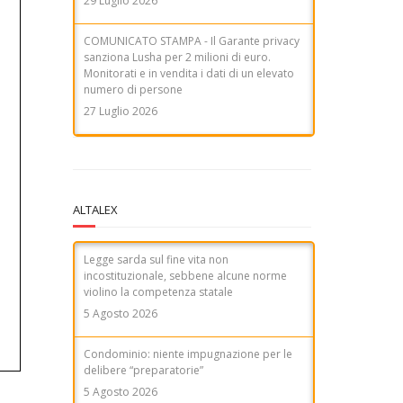
COMUNICATO STAMPA - Telemarketing, il
Garante privacy sanziona Tim per 9,5
milioni di euro. Consensi acquisiti
illecitamente, inadeguati controlli sulla
filiera e ostacoli all'esercizio dei diritti degli
utenti
31 Luglio 2026
ALTALEX
Legge sarda sul fine vita non
incostituzionale, sebbene alcune norme
violino la competenza statale
5 Agosto 2026
Condominio: niente impugnazione per le
delibere “preparatorie”
5 Agosto 2026