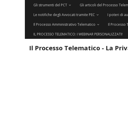
Gli strumenti del PCT
Gli articoli del Processo Tele
Le notifiche degli Avvocati tramite PEC
I poteri di a
Il Processo Amministrativo Telematico
Il Processo 
IL PROCESSO TELEMATICO: I WEBINAR PERSONALIZZATI!
Il Processo Telematico - La Pri