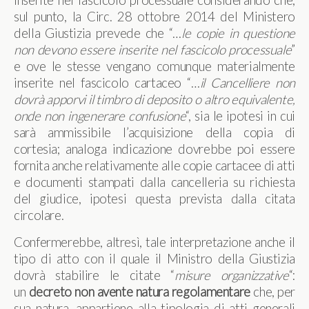
inserite nel fascicolo processuale considerando che,
sul punto, la Circ. 28 ottobre 2014 del Ministero
della Giustizia prevede che “…
le copie in questione
non devono essere inserite nel fascicolo processuale
”
e ove le stesse vengano comunque materialmente
inserite nel fascicolo cartaceo “…
il Cancelliere non
dovrà apporvi il timbro di deposito o altro equivalente,
onde non ingenerare confusione
“, sia le ipotesi in cui
sarà ammissibile l’acquisizione della copia di
cortesia; analoga indicazione dovrebbe poi essere
fornita anche relativamente alle copie cartacee di atti
e documenti stampati dalla cancelleria su richiesta
del giudice, ipotesi questa prevista dalla citata
circolare.
Confermerebbe, altresì, tale interpretazione anche il
tipo di atto con il quale il Ministro della Giustizia
dovrà stabilire le citate “
misure organizzative
“:
un
decreto non avente natura regolamentare
che, per
sua natura, appartiene alla tipologia di atti generali