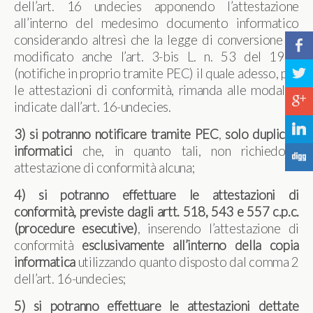
dell’art. 16 undecies apponendo l’attestazione
all’interno del medesimo documento informatico
considerando altresì che la legge di conversione ha
b
modificato anche l’art. 3-bis L. n. 53 del 1994
a
(notifiche in proprio tramite PEC) il quale adesso, per
le attestazioni di conformità, rimanda alle modalità
c
indicate dall’art. 16-undecies.
j
3) si potranno notificare tramite PEC
,
solo duplicati
informatici
che, in quanto tali, non richiedono
F
attestazione di conformità alcuna;
4) si potranno effettuare le attestazioni di
conformità, previste dagli artt. 518, 543 e 557 c.p.c.
(procedure esecutive)
, inserendo l’attestazione di
conformità
esclusivamente all’interno della copia
informatica
utilizzando quanto disposto dal comma 2
dell’art. 16-undecies;
5) si potranno effettuare le attestazioni dettate