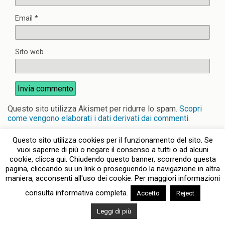
Email
*
Sito web
Questo sito utilizza Akismet per ridurre lo spam.
Scopri
come vengono elaborati i dati derivati dai commenti
.
Questo sito utilizza cookies per il funzionamento del sito. Se
vuoi saperne di più o negare il consenso a tutti o ad alcuni
cookie, clicca qui. Chiudendo questo banner, scorrendo questa
pagina, cliccando su un link o proseguendo la navigazione in altra
Torna su
maniera, acconsenti all'uso dei cookie. Per maggiori informazioni
consulta informativa completa.
Accetto
Reject
Dispositivo Portatile
Pc Desktop
Leggi di più