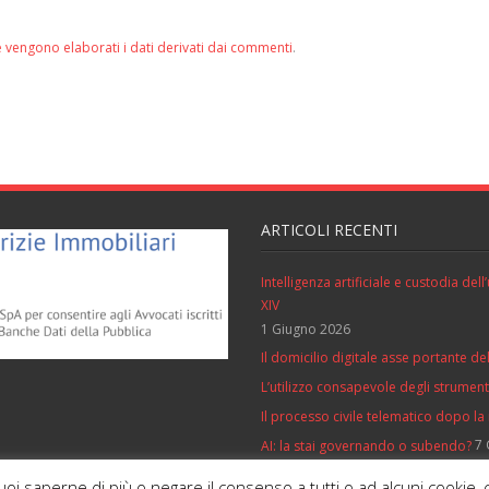
 vengono elaborati i dati derivati dai commenti
.
ARTICOLI RECENTI
Intelligenza artificiale e custodia de
XIV
1 Giugno 2026
Il domicilio digitale asse portante del
L’utilizzo consapevole degli strumenti 
Il processo civile telematico dopo la
7 
AI: la stai governando o subendo?
vuoi saperne di più o negare il consenso a tutti o ad alcuni cooki