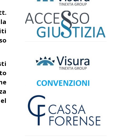
tt.
la
ti
so
ti
to
he
za
nel