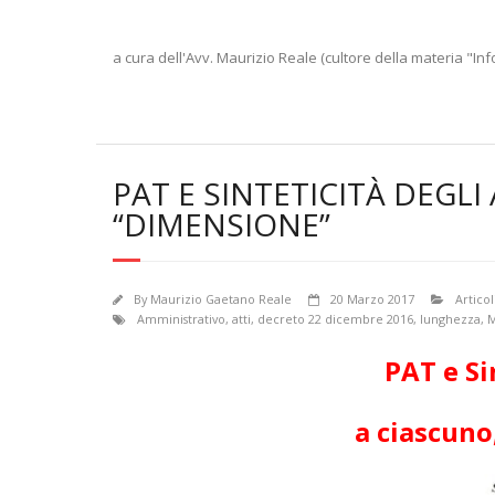
a cura dell'Avv. Maurizio Reale (cultore della materia "Inf
PAT E SINTETICITÀ DEGLI 
“DIMENSIONE”
By
Maurizio Gaetano Reale
20 Marzo 2017
Articol
Amministrativo
,
atti
,
decreto 22 dicembre 2016
,
lunghezza
,
M
PAT e Si
a ciascuno