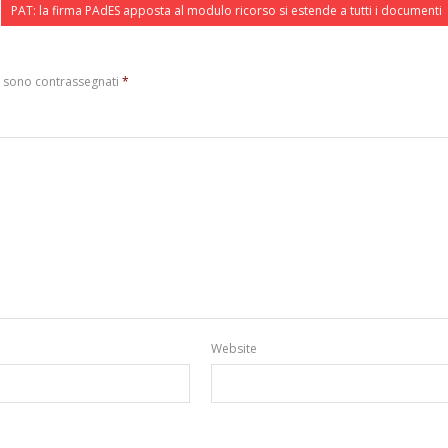
PAT: la firma PAdES apposta al modulo ricorso si estende a tutti i documenti
i sono contrassegnati
*
Website