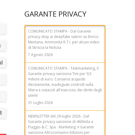
COMUNICATO STAMPA - Dal Garante
privacy stop ai deepfake satirici su Enrico
GARANTE PRIVACY
Mentana. Ammonita R.T.I. per alcuni video
di Striscia la Notizia
7 Agosto 2026
COMUNICATO STAMPA - Telemarketing, il
Garante privacy sanziona Tim per 9,5
milioni di euro. Consensi acquisiti
illecitamente, inadeguati controlli sulla
filiera e ostacoli all'esercizio dei diritti degli
utenti
31 Luglio 2026
NEWSLETTER del 29 luglio 2026 - Dal
Garante privacy sanzione di 460mila a
Piaggio & C. Spa - Marketing: il Garante
sanziona Altroconsumo Edizioni per
280mila euro - AI Act, Garante: sì allo
schema di decreto legislativo, ma con
maggiori garanzie - AI Act, Garante:
rafforzare le tutele per i dati biometrici -
Data breach, il Garante sanziona la Città