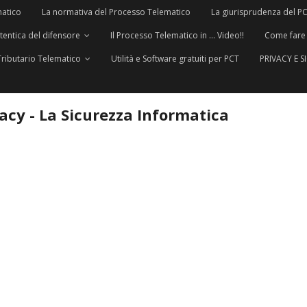
matico
La normativa del Processo Telematico
La giurisprudenza del P
utentica del difensore
Il Processo Telematico in … Video!!
Come fare
Tributario Telematico
Utilità e Software gratuiti per PCT
PRIVACY E 
vacy - La Sicurezza Informatica