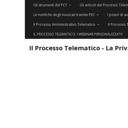
Gli strumenti del PCT
Gli articoli del Processo Tele
Le notifiche degli Avvocati tramite PEC
I poteri di a
Il Processo Amministrativo Telematico
Il Processo 
IL PROCESSO TELEMATICO: I WEBINAR PERSONALIZZATI!
Il Processo Telematico - La Pri