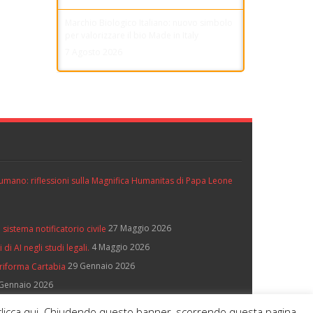
Marchio Biologico Italiano: nuovo simbolo
per valorizzare il bio Made in Italy
7 Agosto 2026
ll’umano: riflessioni sulla Magnifica Humanitas di Papa Leone
27 Maggio 2026
 sistema notificatorio civile
4 Maggio 2026
di AI negli studi legali.
29 Gennaio 2026
 riforma Cartabia
Gennaio 2026
e, clicca qui. Chiudendo questo banner, scorrendo questa pagina,