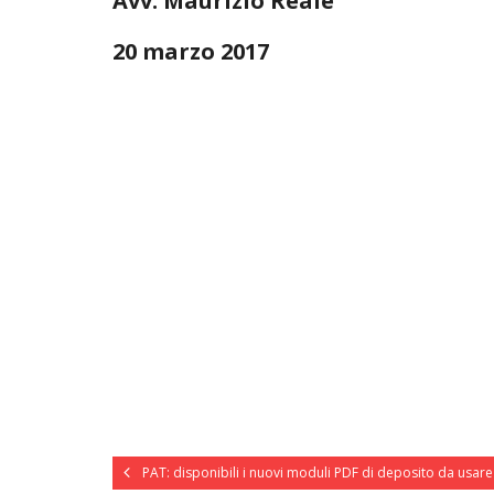
Avv. Maurizio Reale
20 marzo 2017
PAT: disponibili i nuovi moduli PDF di deposito da usar