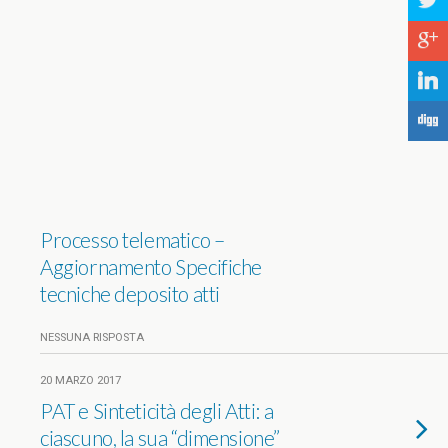
a
c
j
F
Processo telematico –
Aggiornamento Specifiche
tecniche deposito atti
NESSUNA RISPOSTA
20 MARZO 2017
PAT e Sinteticità degli Atti: a
ciascuno, la sua “dimensione”