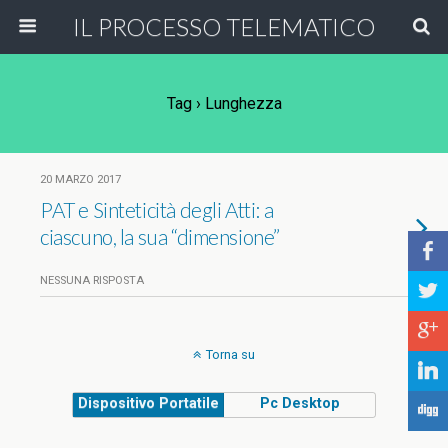
IL PROCESSO TELEMATICO
Tag › Lunghezza
20 MARZO 2017
PAT e Sinteticità degli Atti: a
ciascuno, la sua “dimensione”
b
NESSUNA RISPOSTA
a
c
Torna su
j
Dispositivo Portatile
Pc Desktop
F