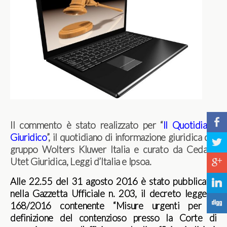
b
Il commento è stato realizzato per “
Il Quotidiano
Giuridico
”, il quotidiano di informazione giuridica del
a
gruppo Wolters Kluwer Italia e curato da Cedam,
Utet Giuridica, Leggi d’Italia e Ipsoa.
c
Alle 22.55 del 31 agosto 2016 è stato pubblicato,
j
nella Gazzetta Ufficiale n. 203, il decreto legge n.
F
168/2016 contenente “Misure urgenti per la
definizione del contenzioso presso la Corte di