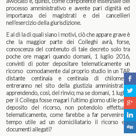
avvocato e, quindi, come componente essenziale del
processo amministrativo e avente pari dignità ed
importanza dei magistrati e dei cancellieri
nell’esercizio della giurisdizione.
E al di la di quali siano i motivi, ciò che appare grave è
che la maggior parte dei Colleghi avrà, forse,
conoscenza del contenuto di tale decreto solo tra
poche ore magari quando domani, 1 luglio 2016,
convinti di poter depositare telematicamente un
ricorso comodamente dal proprio studio in un TAR
distante centinaia e centinaia di chilometri,
b
entreranno nel sito della giustizia amministrativa
a
apprendendo, così, del rinvio; ma se domani, 1 luglio,
per il Collega fosse magari l’ultimo giorno utile per il
c
deposito del ricorso, non potendolo effettuare
telematicamente, come farebbe a far pervenire in
j
tempo utile ad un domiciliatario il ricorso e i
F
documenti allegati?