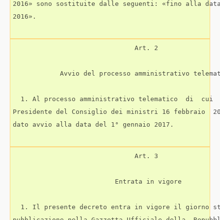
2016» sono sostituite dalle seguenti: «fino alla data
2016». 

                               Art. 2 

            Avvio del processo amministrativo telemat
  1. Al processo amministrativo telematico  di  cui  
Presidente del Consiglio dei ministri 16 febbraio  20
dato avvio alla data del 1° gennaio 2017. 

                               Art. 3 

                          Entrata in vigore 

  1. Il presente decreto entra in vigore il giorno st
pubblicazione nella Gazzetta Ufficiale della  Repubbl