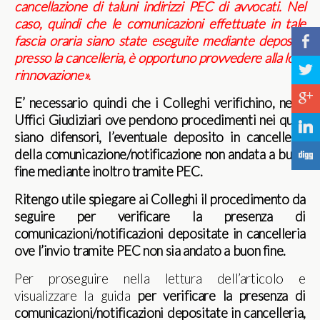
cancellazione di taluni indirizzi PEC di avvocati. Nel
caso, quindi che le comunicazioni effettuate in tale
fascia oraria siano state eseguite mediante deposito
b
presso la cancelleria, è opportuno provvedere alla loro
a
rinnovazione».
c
E’ necessario quindi che i Colleghi verifichino, negli
Uffici Giudiziari ove pendono procedimenti nei quali
j
siano difensori, l’eventuale deposito in cancelleria
della comunicazione/notificazione non andata a buon
F
fine mediante inoltro tramite PEC.
Ritengo utile spiegare ai Colleghi il procedimento da
seguire per verificare la presenza di
comunicazioni/notificazioni depositate in cancelleria
ove l’invio tramite PEC non sia andato a buon fine.
Per proseguire nella lettura dell’articolo e
visualizzare la guida
per verificare la presenza di
comunicazioni/notificazioni depositate in cancelleria,