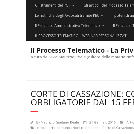
Gli strumenti del PCT
Gli articoli del Processo Tele
Le notifiche degli Avvocati tramite PEC
I poteri di a
Il Processo Amministrativo Telematico
Il Processo 
IL PROCESSO TELEMATICO: I WEBINAR PERSONALIZZATI!
Il Processo Telematico - La Pri
a cura dell'Avv. Maurizio Reale (cultore della materia "Inf
CORTE DI CASSAZIONE: 
OBBLIGATORIE DAL 15 FE
By
Maurizio Gaetano Reale
21 Gennaio 2016
Artic
cancelleria
,
comunicazioni telematiche
,
Corte di Cassazione