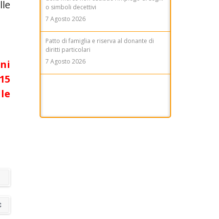
lle
o simboli decettivi
7 Agosto 2026
Patto di famiglia e riserva al donante di
diritti particolari
7 Agosto 2026
oni
15
Marchio Biologico Italiano: nuovo simbolo
lle
per valorizzare il bio Made in Italy
7 Agosto 2026