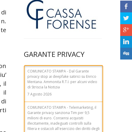
b
 di
a
 n.
nte
c
j
COMUNICATO STAMPA - Dal Garante
privacy stop ai deepfake satirici su Enrico
GARANTE PRIVACY
Mentana. Ammonita R.T.I. per alcuni video
F
di Striscia la Notizia
7 Agosto 2026
con
iu’
COMUNICATO STAMPA - Telemarketing, il
 il
Garante privacy sanziona Tim per 9,5
milioni di euro. Consensi acquisiti
 il
illecitamente, inadeguati controlli sulla
filiera e ostacoli all'esercizio dei diritti degli
 di
utenti
rti
31 Luglio 2026
NEWSLETTER del 29 luglio 2026 - Dal
Garante privacy sanzione di 460mila a