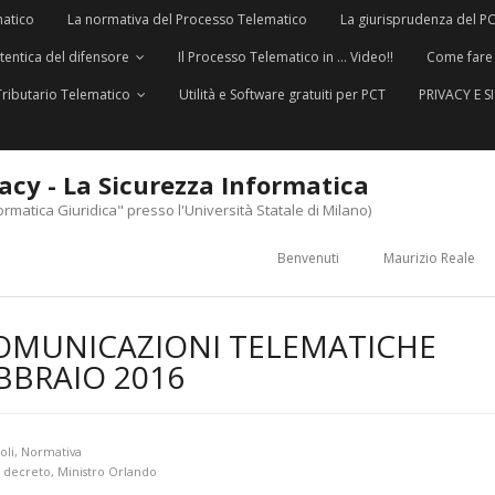
matico
La normativa del Processo Telematico
La giurisprudenza del P
utentica del difensore
Il Processo Telematico in … Video!!
Come fare
Tributario Telematico
Utilità e Software gratuiti per PCT
PRIVACY E 
vacy - La Sicurezza Informatica
ormatica Giuridica" presso l'Università Statale di Milano)
Benvenuti
Maurizio Reale
COMUNICAZIONI TELEMATICHE
BBRAIO 2016
oli
,
Normativa
,
decreto
,
Ministro Orlando