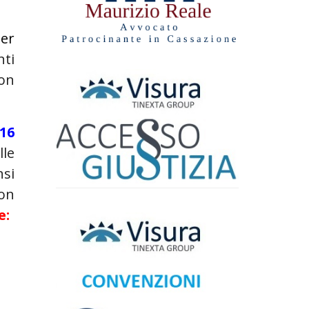
per
nti
con
 16
lle
nsi
con
e: