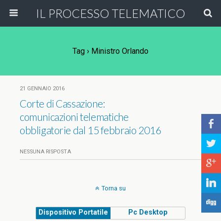
IL PROCESSO TELEMATICO
Tag › Ministro Orlando
21 GENNAIO 2016
Corte di Cassazione:
comunicazioni telematiche
b
obbligatorie dal 15 febbraio 2016
a
NESSUNA RISPOSTA
c
j
Torna su
F
Dispositivo Portatile
Pc Desktop