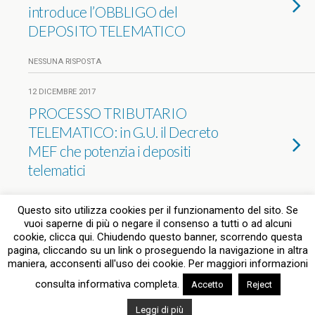
introduce l’OBBLIGO del
DEPOSITO TELEMATICO
NESSUNA RISPOSTA
12 DICEMBRE 2017
PROCESSO TRIBUTARIO
TELEMATICO: in G.U. il Decreto
MEF che potenzia i depositi
telematici
NESSUNA RISPOSTA
Questo sito utilizza cookies per il funzionamento del sito. Se
vuoi saperne di più o negare il consenso a tutti o ad alcuni
cookie, clicca qui. Chiudendo questo banner, scorrendo questa
pagina, cliccando su un link o proseguendo la navigazione in altra
Torna su
maniera, acconsenti all'uso dei cookie. Per maggiori informazioni
consulta informativa completa.
Accetto
Reject
Dispositivo Portatile
Pc Desktop
Leggi di più