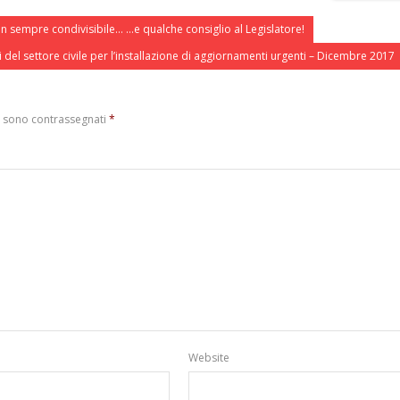
n sempre condivisibile… …e qualche consiglio al Legislatore!
 del settore civile per l’installazione di aggiornamenti urgenti – Dicembre 2017
i sono contrassegnati
*
Website