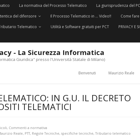
matico
La normativa del Processo Telematico
La giurisprudenza del P
utentica del difensore
Il Processo Telematico in … Video!!
Come fare
Tributario Telematico
Utilità e Software gratuiti per PCT
PRIVACY E 
vacy - La Sicurezza Informatica
ormatica Giuridica" presso l'Università Statale di Milano)
Benvenuti
Maurizio Reale
LEMATICO: IN G.U. IL DECRETO
OSITI TELEMATICI
icoli
,
Commenti a normativa
aurizio Reale
,
PTT
,
Regole Tecniche
,
specifiche tecniche
,
Tributario telematico