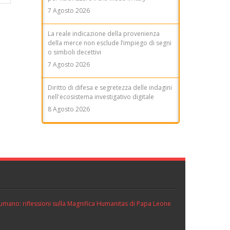
7 Agosto 2026
La reale indicazione della provenienza
della merce non esclude l’impiego di segni
o simboli decettivi
7 Agosto 2026
Diritto di difesa e segretezza delle indagini
nell'ecosistema investigativo digitale
8 Agosto 2026
ll’umano: riflessioni sulla Magnifica Humanitas di Papa Leone