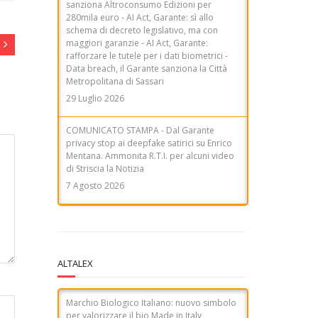
sanziona Altroconsumo Edizioni per
280mila euro - AI Act, Garante: sì allo
schema di decreto legislativo, ma con
maggiori garanzie - AI Act, Garante:
rafforzare le tutele per i dati biometrici -
Data breach, il Garante sanziona la Città
Metropolitana di Sassari
29 Luglio 2026
COMUNICATO STAMPA - Dal Garante
privacy stop ai deepfake satirici su Enrico
Mentana. Ammonita R.T.I. per alcuni video
di Striscia la Notizia
7 Agosto 2026
ALTALEX
Marchio Biologico Italiano: nuovo simbolo
per valorizzare il bio Made in Italy