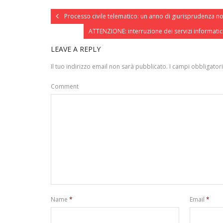
Processo civile telematico: un anno di giurisprudenza no
ATTENZIONE: interruzione dei servizi informatici
LEAVE A REPLY
Il tuo indirizzo email non sarà pubblicato.
I campi obbligator
Comment
Name
*
Email
*