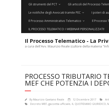
Gli strumenti del PCT
Gli articoli del Processo Tele
Le notifiche degli Avvocati tramite PEC
I poteri di a
Il Processo Amministrativo Telematico
Il Processo 
IL PROCESSO TELEMATICO: I WEBINAR PERSONALIZZATI!
Il Processo Telematico - La Pri
a cura dell'Avv. Maurizio Reale (cultore della materia "Inf
PROCESSO TRIBUTARIO TE
MEF CHE POTENZIA I DEP
By
Maurizio Gaetano Reale
12 Dicembre 2017
Art
Decreto MEF
,
gazzetta ufficiale
,
IL QUOTIDIANO GIURIDICO
,
M