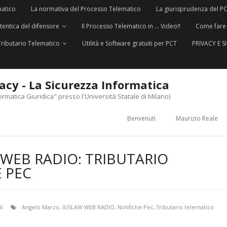
matico
La normativa del Processo Telematico
La giurisprudenza del P
utentica del difensore
Il Processo Telematico in … Video!!
Come fare
Tributario Telematico
Utilità e Software gratuiti per PCT
PRIVACY E 
vacy - La Sicurezza Informatica
ormatica Giuridica" presso l'Università Statale di Milano)
Benvenuti
Maurizio Reale
W WEB RADIO: TRIBUTARIO
 PEC
li
Angelo Marzo
,
IUSLAW WEB RADIO
,
Notifiche Pec
,
Tributario telematico