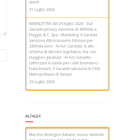
NEWSLETTER del 29 luglio 2026 - Dal
Garante privacy sanzione di 460mila a
Piaggio & C. Spa - Marketing: il Garante
sanziona Altroconsumo Edizioni per
280mila euro - AI Act, Garante: sì allo
schema di decreto legislativo, ma con
maggiori garanzie - AI Act, Garante:
rafforzare le tutele per i dati biometrici -
Data breach, il Garante sanziona la Città
Metropolitana di Sassari
29 Luglio 2026
ALTALEX
Marchio Biologico Italiano: nuovo simbolo
per valorizzare il bio Made in Italy