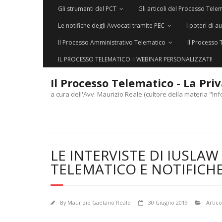
Gli strumenti del PCT
Gli articoli del Processo Tele
Le notifiche degli Avvocati tramite PEC
I poteri di a
Il Processo Amministrativo Telematico
Il Processo 
IL PROCESSO TELEMATICO: I WEBINAR PERSONALIZZATI!
Il Processo Telematico - La Pri
a cura dell'Avv. Maurizio Reale (cultore della materia "Inf
LE INTERVISTE DI IUSLA
TELEMATICO E NOTIFICHE
By
Maurizio Gaetano Reale
30 Giugno 2019
Artico