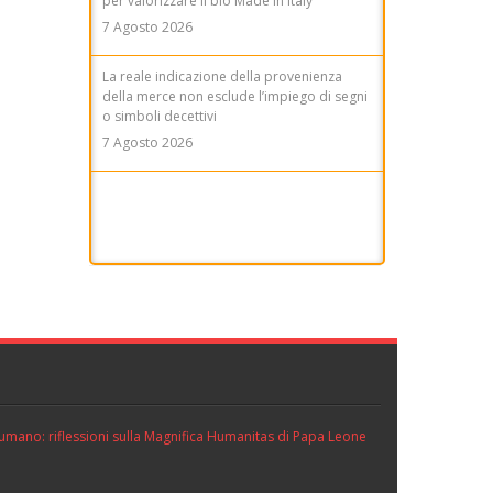
7 Agosto 2026
La reale indicazione della provenienza
della merce non esclude l’impiego di segni
o simboli decettivi
7 Agosto 2026
Diritto di difesa e segretezza delle indagini
nell'ecosistema investigativo digitale
8 Agosto 2026
ll’umano: riflessioni sulla Magnifica Humanitas di Papa Leone