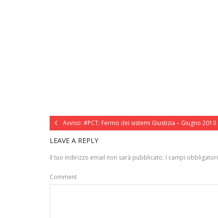
Avviso: #PCT: Fermo dei sistemi Giustizia – Giugno 2019
LEAVE A REPLY
Il tuo indirizzo email non sarà pubblicato.
I campi obbligator
Comment