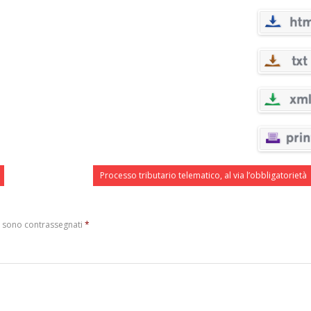
Processo tributario telematico, al via l’obbligatorietà
i sono contrassegnati
*