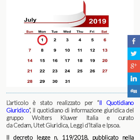
b
a
c
j
F
L’articolo è stato realizzato per “
Il Quotidiano
Giuridico
”, il quotidiano di informazione giuridica del
gruppo Wolters Kluwer Italia e curato
da Cedam, Utet Giuridica, Leggi d’Italia e Ipsoa.
Il decreto legge n. 119/2018, pubblicato nella