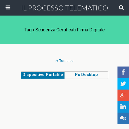
IL PROCESSO TELEMATICO
Tag › Scadenza Certificati Firma Digitale
Torna su
b
Dispositivo Portatile
Pc Desktop
a
c
j
F