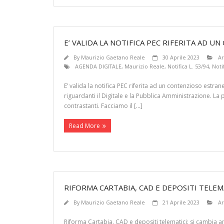
E’ VALIDA LA NOTIFICA PEC RIFERITA AD 
By
Maurizio Gaetano Reale
30 Aprile 2023
Ar
AGENDA DIGITALE
,
Maurizio Reale
,
Notifica L. 53/94
,
Noti
E’ valida la notifica PEC riferita ad un contenzioso estran
riguardanti il Digitale e la Pubblica Amministrazione. La p
contrastanti. Facciamo il […]
Read More
RIFORMA CARTABIA, CAD E DEPOSITI TELEMA
By
Maurizio Gaetano Reale
21 Aprile 2023
Ar
Riforma Cartabia, CAD e depositi telematici: si cambia an