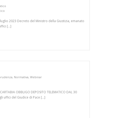
atico
tico
lio 2023 Decreto del Ministro della Giustizia, emanato
ffici […]
sprudenza
,
Normativa
,
Webinar
IFORMA CARTABIA OBBLIGO DEPOSITO TELEMATICO DAL 30
i uffici del Giudice di Pace […]