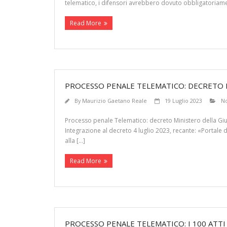
telematico, i difensori avrebbero dovuto obbligatoriamen
Read More
PROCESSO PENALE TELEMATICO: DECRETO M
By
Maurizio Gaetano Reale
19 Luglio 2023
N
Processo penale Telematico: decreto Ministero della Gius
Integrazione al decreto 4 luglio 2023, recante: «Portale d
alla […]
Read More
PROCESSO PENALE TELEMATICO: I 100 ATTI