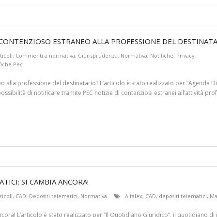
UN CONTENZIOSO ESTRANEO ALLA PROFESSIONE DEL DESTINAT
ticoli
,
Commenti a normativa
,
Giurisprudenza
,
Normativa
,
Notifiche
,
Privacy
fiche Pec
eo alla professione del destinatario? L’articolo è stato realizzato per “Agenda Di
ossibilità di notificare tramite PEC notizie di contenziosi estranei all’attività pr
TICI: SI CAMBIA ANCORA!
ticoli
,
CAD
,
Depositi telematici
,
Normativa
Altalex
,
CAD
,
depositi telematici
,
Ma
cora! L’articolo è stato realizzato per “Il Quotidiano Giuridico”, il quotidiano 