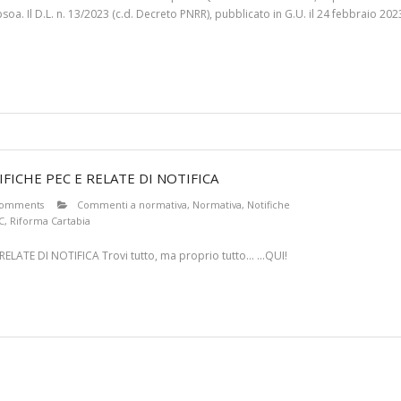
 Ipsoa. Il D.L. n. 13/2023 (c.d. Decreto PNRR), pubblicato in G.U. il 24 febbraio 2
FICHE PEC E RELATE DI NOTIFICA
comments
Commenti a normativa
,
Normativa
,
Notifiche
C
,
Riforma Cartabia
LATE DI NOTIFICA Trovi tutto, ma proprio tutto… …QUI!