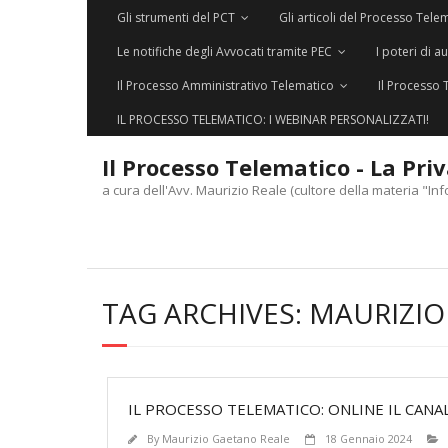
Gli strumenti del PCT
Gli articoli del Processo Tele
Le notifiche degli Avvocati tramite PEC
I poteri di a
Il Processo Amministrativo Telematico
Il Processo 
IL PROCESSO TELEMATICO: I WEBINAR PERSONALIZZATI!
Il Processo Telematico - La Pri
a cura dell'Avv. Maurizio Reale (cultore della materia "Inf
TAG ARCHIVES:
MAURIZIO
IL PROCESSO TELEMATICO: ONLINE IL CAN
By
Maurizio Gaetano Reale
18 Gennaio 2024