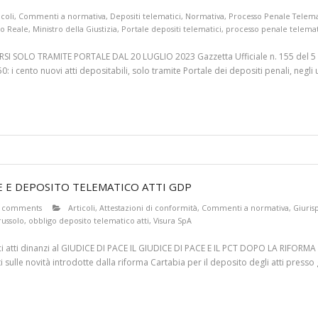
icoli
,
Commenti a normativa
,
Depositi telematici
,
Normativa
,
Processo Penale Telem
o Reale
,
Ministro della Giustizia
,
Portale depositi telematici
,
processo penale telema
 SOLO TRAMITE PORTALE DAL 20 LUGLIO 2023 Gazzetta Ufficiale n. 155 del 5 lug
: i cento nuovi atti depositabili, solo tramite Portale dei depositi penali, negli u
E E DEPOSITO TELEMATICO ATTI GDP
 comments
Articoli
,
Attestazioni di conformità
,
Commenti a normativa
,
Giuri
ussolo
,
obbligo deposito telematico atti
,
Visura SpA
atici atti dinanzi al GIUDICE DI PACE IL GIUDICE DI PACE E IL PCT DOPO LA R
sulle novità introdotte dalla riforma Cartabia per il deposito degli atti presso gl