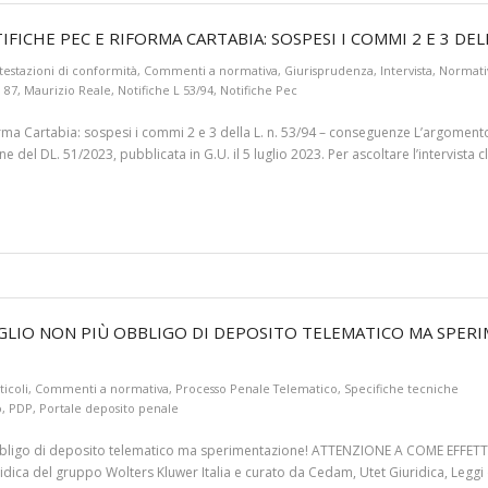
IFICHE PEC E RIFORMA CARTABIA: SOSPESI I COMMI 2 E 3 DEL
testazioni di conformità
,
Commenti a normativa
,
Giurisprudenza
,
Intervista
,
Normati
. 87
,
Maurizio Reale
,
Notifiche L 53/94
,
Notifiche Pec
a Cartabia: sospesi i commi 2 e 3 della L. n. 53/94 – conseguenze L’argomento d
e del DL. 51/2023, pubblicata in G.U. il 5 luglio 2023. Per ascoltare l’intervista cl
UGLIO NON PIÙ OBBLIGO DI DEPOSITO TELEMATICO MA SPER
ticoli
,
Commenti a normativa
,
Processo Penale Telematico
,
Specifiche tecniche
o
,
PDP
,
Portale deposito penale
igo di deposito telematico ma sperimentazione! ATTENZIONE A COME EFFETTUATE
idica del gruppo Wolters Kluwer Italia e curato da Cedam, Utet Giuridica, Leggi d