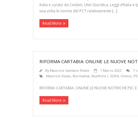
Italia e curato da Cedam, Utet Giuridica, Leggi d’Italia e
una volta le norme del PCT relativamente […]
Read More
RIFORMA CARTABIA: ONLINE LE NUOVE NOTI
By
Maurizio Gaetano Reale
1 Marzo 2023
7 
Maurizio Reale
,
Normativa
,
Notifiche L 53/94
,
Online
,
PE
RIFORMA CARTABIA: ONLINE LE NUOVE NOTIFICHE PEC E RE
Read More