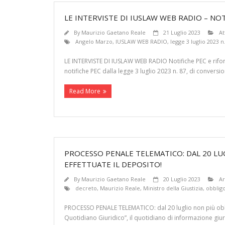
LE INTERVISTE DI IUSLAW WEB RADIO – NOT
By
Maurizio Gaetano Reale
21 Luglio 2023
At
Angelo Marzo
,
IUSLAW WEB RADIO
,
legge 3 luglio 2023 n
LE INTERVISTE DI IUSLAW WEB RADIO Notifiche PEC e riform
notifiche PEC dalla legge 3 luglio 2023 n. 87, di conversion
Read More
PROCESSO PENALE TELEMATICO: DAL 20 L
EFFETTUATE IL DEPOSITO!
By
Maurizio Gaetano Reale
20 Luglio 2023
Ar
decreto
,
Maurizio Reale
,
Ministro della Giustizia
,
obblig
PROCESSO PENALE TELEMATICO: dal 20 luglio non più obbl
Quotidiano Giuridico”, il quotidiano di informazione giur