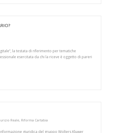
ARIO?
gitale”, la testata di riferimento per tematiche
ofessionale esercitata da chi la riceve è oggetto di pareri
urizio Reale
,
Riforma Cartabia
di informazione giuridica del gruppo Wolters Kluwer