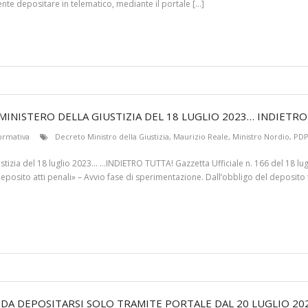
te depositare in telematico, mediante il portale […]
INISTERO DELLA GIUSTIZIA DEL 18 LUGLIO 2023… INDIETRO
ormativa
Decreto Ministro della Giustizia
,
Maurizio Reale
,
Ministro Nordio
,
PD
tizia del 18 luglio 2023… …INDIETRO TUTTA! Gazzetta Ufficiale n. 166 del 18 lugl
eposito atti penali» – Avvio fase di sperimentazione. Dall’obbligo del deposito t
 DA DEPOSITARSI SOLO TRAMITE PORTALE DAL 20 LUGLIO 20