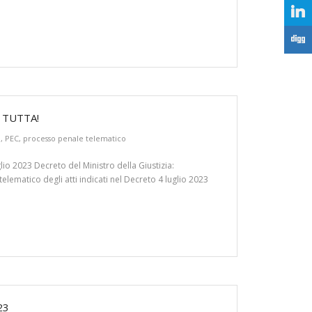
j
F
 TUTTA!
P
,
PEC
,
processo penale telematico
io 2023 Decreto del Ministro della Giustizia:
elematico degli atti indicati nel Decreto 4 luglio 2023
23