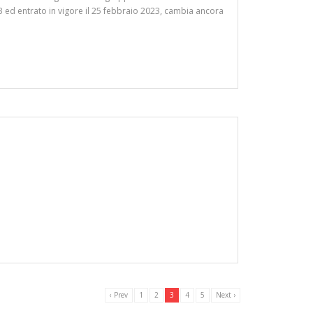
023 ed entrato in vigore il 25 febbraio 2023, cambia ancora
‹ Prev
1
2
3
4
5
Next ›