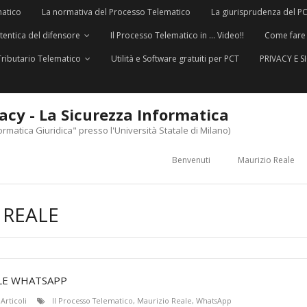
matico
La normativa del Processo Telematico
La giurisprudenza del P
utentica del difensore
Il Processo Telematico in … Video!!
Come fare
Tributario Telematico
Utilità e Software gratuiti per PCT
PRIVACY E 
vacy - La Sicurezza Informatica
ormatica Giuridica" presso l'Università Statale di Milano)
Benvenuti
Maurizio Reale
 REALE
ALE WHATSAPP
Articoli
Il Processo Telematico
,
Maurizio Reale
,
WhatsApp