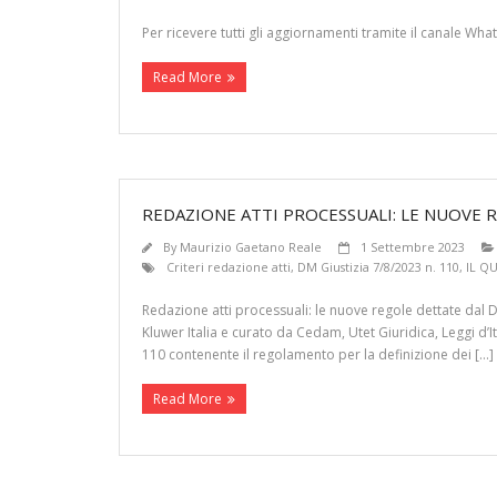
Per ricevere tutti gli aggiornamenti tramite il canale W
Read More
REDAZIONE ATTI PROCESSUALI: LE NUOVE R
By
Maurizio Gaetano Reale
1 Settembre 2023
Criteri redazione atti
,
DM Giustizia 7/8/2023 n. 110
,
IL Q
Redazione atti processuali: le nuove regole dettate dal D
Kluwer Italia e curato da Cedam, Utet Giuridica, Leggi d’I
110 contenente il regolamento per la definizione dei […]
Read More