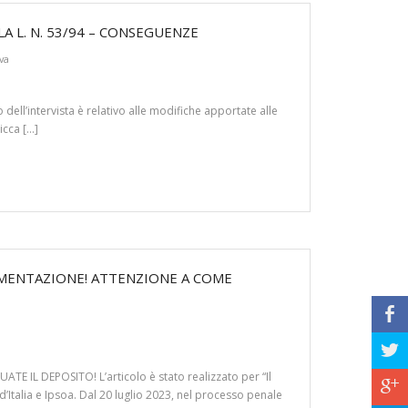
LA L. N. 53/94 – CONSEGUENZE
va
ell’intervista è relativo alle modifiche apportate alle
icca […]
IMENTAZIONE! ATTENZIONE A COME
b
a
 IL DEPOSITO! L’articolo è stato realizzato per “Il
c
’Italia e Ipsoa. Dal 20 luglio 2023, nel processo penale