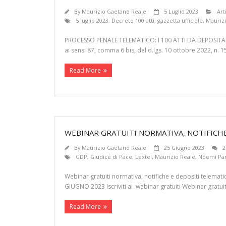
By
Maurizio Gaetano Reale
5 Luglio 2023
Art
5 luglio 2023
,
Decreto 100 atti
,
gazzetta ufficiale
,
Maurizi
PROCESSO PENALE TELEMATICO: I 100 ATTI DA DEPOSITARSI
ai sensi 87, comma 6 bis, del d.lgs. 10 ottobre 2022, n. 150
Read More
WEBINAR GRATUITI NORMATIVA, NOTIFICH
By
Maurizio Gaetano Reale
25 Giugno 2023
2
GDP
,
Giudice di Pace
,
Lextel
,
Maurizio Reale
,
Noemi Par
Webinar gratuiti normativa, notifiche e depositi telem
GIUGNO 2023 Iscriviti ai webinar gratuiti Webinar gratuiti 
Read More