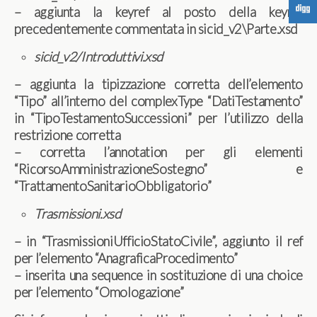
F
– aggiunta la keyref al posto della keyref
precedentemente commentata in sicid_v2\Parte.xsd
sicid_v2/Introduttivi.xsd
– aggiunta la tipizzazione corretta dell’elemento
“Tipo” all’interno del complexType “DatiTestamento”
in “TipoTestamentoSuccessioni” per l’utilizzo della
restrizione corretta
– corretta l’annotation per gli elementi
“RicorsoAmministrazioneSostegno” e
“TrattamentoSanitarioObbligatorio”
Trasmissioni.xsd
– in “TrasmissioniUfficioStatoCivile”, aggiunto il ref
per l’elemento “AnagraficaProcedimento”
– inserita una sequence in sostituzione di una choice
per l’elemento “Omologazione”