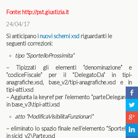
Fonte: http://pst.giustizia.it
24/04/17
Si anticipano i
nuovi schemi xsd
riguardanti le
seguenti correzioni:
tipo “SportelloProssimita”
– Tipizzati gli elementi “denominazione” e
“codiceFiscale” per il “DelegatoDa” in tipi-
anagrafiche.xsd, base_v2/tipi-anagrafiche.xsd e in
tipi-atti.xsd
b
– Aggiunta la keyref per l’elemento “parteDelegante”
in base_v3\tipi-atti.xsd
a
atto “ModificaVisibilitaFunzionari”
c
– eliminato lo spazio finale nell’elemento “Sportello”
j
in sicid_v2\Parte.xsd