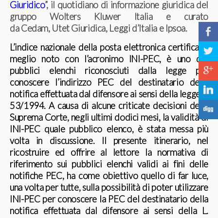
Giuridico
”, il quotidiano di informazione giuridica del
gruppo Wolters Kluwer Italia e curato
da Cedam, Utet Giuridica, Leggi d’Italia e Ipsoa.
b
L’indice nazionale della posta elettronica certificata,
a
meglio noto con l’acronimo INI-PEC, è uno dei
c
pubblici elenchi riconosciuti dalla legge per
conoscere l’indirizzo PEC del destinatario della
j
notifica effettuata dal difensore ai sensi della legge n.
53/1994. A causa di alcune criticate decisioni della
F
Suprema Corte, negli ultimi dodici mesi, la validità di
INI-PEC quale pubblico elenco, è stata messa più
volta in discussione. Il presente itinerario, nel
ricostruire ed offrire al lettore la normativa di
riferimento sui pubblici elenchi validi ai fini delle
notifiche PEC, ha come obiettivo quello di far luce,
una volta per tutte, sulla possibilità di poter utilizzare
INI-PEC per conoscere la PEC del destinatario della
notifica effettuata dal difensore ai sensi della L.