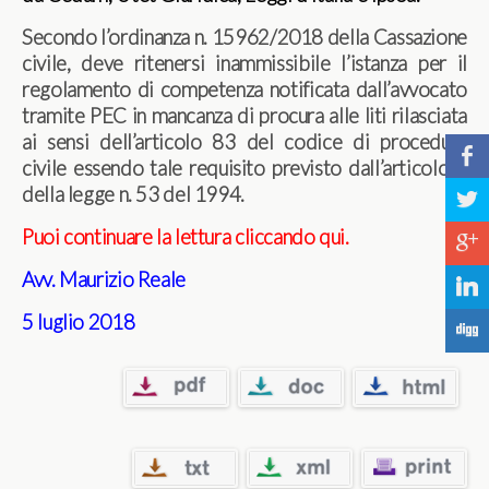
Secondo l’ordinanza n. 15962/2018 della Cassazione
civile, deve ritenersi inammissibile l’istanza per il
regolamento di competenza notificata dall’avvocato
tramite PEC in mancanza di procura alle liti rilasciata
ai sensi dell’articolo 83 del codice di procedura
b
civile essendo tale requisito previsto dall’articolo 1
della legge n. 53 del 1994.
a
Puoi continuare la lettura cliccando qui.
c
Avv. Maurizio Reale
j
5 luglio 2018
F