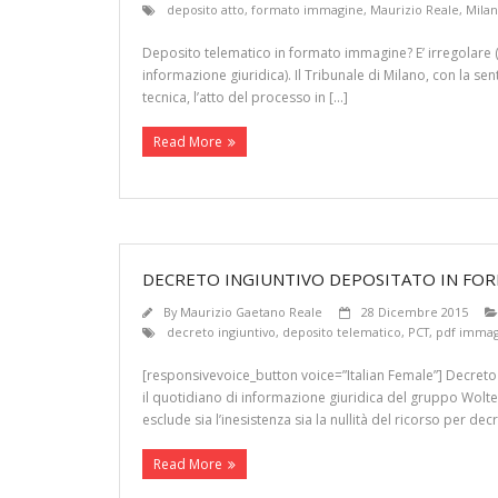
deposito atto
,
formato immagine
,
Maurizio Reale
,
Mila
Deposito telematico in formato immagine? E’ irregolare (Tr
informazione giuridica). Il Tribunale di Milano, con la se
tecnica, l’atto del processo in […]
Read More
DECRETO INGIUNTIVO DEPOSITATO IN FOR
By
Maurizio Gaetano Reale
28 Dicembre 2015
decreto ingiuntivo
,
deposito telematico
,
PCT
,
pdf imma
[responsivevoice_button voice=”Italian Female”] Decreto 
il quotidiano di informazione giuridica del gruppo Wolter
esclude sia l’inesistenza sia la nullità del ricorso per dec
Read More