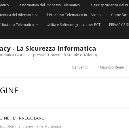
matico
La normativa del Processo Telematico
La giurisprudenza del P
utentica del difensore
Il Processo Telematico in … Video!!
Come fare
Tributario Telematico
Utilità e Software gratuiti per PCT
PRIVACY E 
vacy - La Sicurezza Informatica
ormatica Giuridica" presso l'Università Statale di Milano)
Benvenuti
Maurizio Reale
GINE
INE? E’ IRREGOLARE
icoli
,
Commenti a normativa
,
Normativa