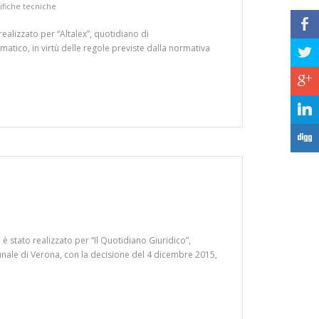
ifiche tecniche
b
realizzato per “Altalex”, quotidiano di
matico, in virtù delle regole previste dalla normativa
a
c
j
F
 stato realizzato per “Il Quotidiano Giuridico”,
bunale di Verona, con la decisione del 4 dicembre 2015,