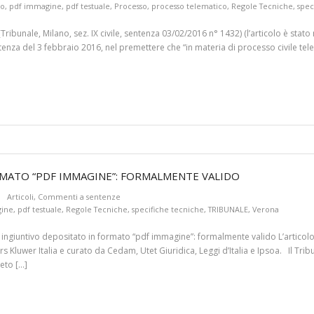
no
,
pdf immagine
,
pdf testuale
,
Processo
,
processo telematico
,
Regole Tecniche
,
spec
ibunale, Milano, sez. IX civile, sentenza 03/02/2016 n° 1432) (l’articolo è stato 
ntenza del 3 febbraio 2016, nel premettere che “in materia di processo civile tele
MATO “PDF IMMAGINE”: FORMALMENTE VALIDO
Articoli
,
Commenti a sentenze
gine
,
pdf testuale
,
Regole Tecniche
,
specifiche tecniche
,
TRIBUNALE
,
Verona
ingiuntivo depositato in formato “pdf immagine”: formalmente valido L’articolo è
s Kluwer Italia e curato da Cedam, Utet Giuridica, Leggi d’Italia e Ipsoa. Il Tri
reto […]