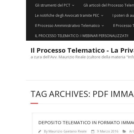
Gli strumenti del PCT
Gli articoli del Processo Tele
Le notifiche degli Avvocati tramite PEC
I poteri di a
Il Processo Amministrativo Telematico
Il Processo 
IL PROCESSO TELEMATICO: I WEBINAR PERSONALIZZATI!
Il Processo Telematico - La Pri
a cura dell'Avv. Maurizio Reale (cultore della materia "Inf
TAG ARCHIVES:
PDF IMMA
DEPOSITO TELEMATICO IN FORMATO IMMAG
By
Maurizio Gaetano Reale
9 Marzo 2016
Art