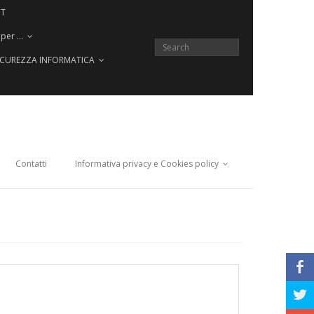
CT
 per …
SICUREZZA INFORMATICA
Contatti
Informativa privacy e Cookies policy
b
a