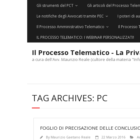
Gli strumenti del PCT
Gli articoli del Processo Tele
Le notifiche degli Avvocati tramite PEC
I poteri di a
Il Processo Amministrativo Telematico
Il Processo 
IL PROCESSO TELEMATICO: I WEBINAR PERSONALIZZATI!
Il Processo Telematico - La Pri
a cura dell'Avv. Maurizio Reale (cultore della materia "Inf
TAG ARCHIVES:
PC
FOGLIO DI PRECISAZIONE DELLE CONCLUSI
By
Maurizio Gaetano Reale
22 Marzo 2016
Ar