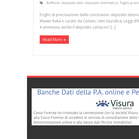
Buffone
,
deposito atto
,
deposito telematico
,
foglio prec
Foglio di precisazione delle conclusioni: deposito telema
Kluwer Italia e curato da Cedam, Utet Giuridica, Leggi d’I
è ammesso anche il deposito cartaceo? […]
Read More