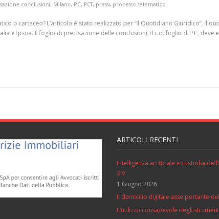
isazione conclusioni
,
Milano
,
PC
,
PCT
,
prassi
,
processo telematico
tico o cartaceo? L’articolo è stato realizzato per “Il Quotidiano Giuridico”, il 
talia e Ipsoa. Il foglio di precisazione delle conclusioni, il c.d. foglio di PC, 
ARTICOLI RECENTI
Intelligenza artificiale e custodia de
XIV
1 Giugno 2026
Il domicilio digitale asse portante del
L’utilizzo consapevole degli strumenti 