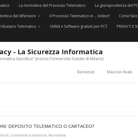
matico
La normativa del Processo Telematico
La giurisprudenza del P
utentica del difensore
Il Processo Telematico in … Video!!
Come fare
Tributario Telematico
Utilità e Software gratuiti per PCT
PRIVACY E 
vacy - La Sicurezza Informatica
ormatica Giuridica" presso l'Università Statale di Milano)
Benvenuti
Maurizio Reale
ONI: DEPOSITO TELEMATICO O CARTACEO?
ticoli
,
Commenti a sentenze
,
Normativa