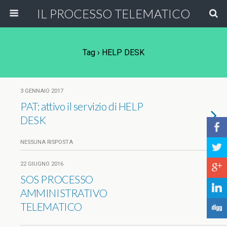
IL PROCESSO TELEMATICO
Tag › HELP DESK
3 GENNAIO 2017
PAT: attivo il servizio di HELP
DESK
b
NESSUNA RISPOSTA
a
22 GIUGNO 2016
c
SOS PROCESSO
j
AMMINISTRATIVO
TELEMATICO
F