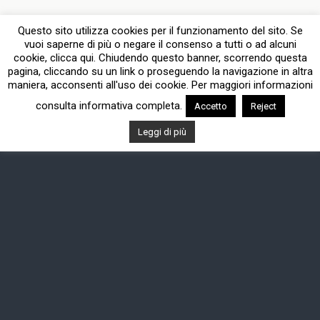
Questo sito utilizza cookies per il funzionamento del sito. Se
Torna su
vuoi saperne di più o negare il consenso a tutti o ad alcuni
cookie, clicca qui. Chiudendo questo banner, scorrendo questa
pagina, cliccando su un link o proseguendo la navigazione in altra
Dispositivo Portatile
Pc Desktop
maniera, acconsenti all'uso dei cookie. Per maggiori informazioni
consulta informativa completa.
Accetto
Reject
Leggi di più