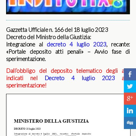
Gazzetta Ufficiale n. 166 del 18 luglio 2023
Decreto del Ministro della Giustizia:
Integrazione al
decreto 4 luglio 2023
, recante:
«Portale deposito atti penali» – Avvio fase di
sperimentazione.
Dall’obbligo del deposito telematico degli atti
b
indicati nel
Decreto 4 luglio 2023
alla
sperimentazione!
a
c
j
F