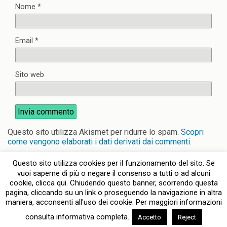
Nome
*
Email
*
Sito web
Questo sito utilizza Akismet per ridurre lo spam.
Scopri
come vengono elaborati i dati derivati dai commenti
.
Questo sito utilizza cookies per il funzionamento del sito. Se
vuoi saperne di più o negare il consenso a tutti o ad alcuni
cookie, clicca qui. Chiudendo questo banner, scorrendo questa
pagina, cliccando su un link o proseguendo la navigazione in altra
Torna su
maniera, acconsenti all'uso dei cookie. Per maggiori informazioni
consulta informativa completa.
Accetto
Reject
Dispositivo Portatile
Pc Desktop