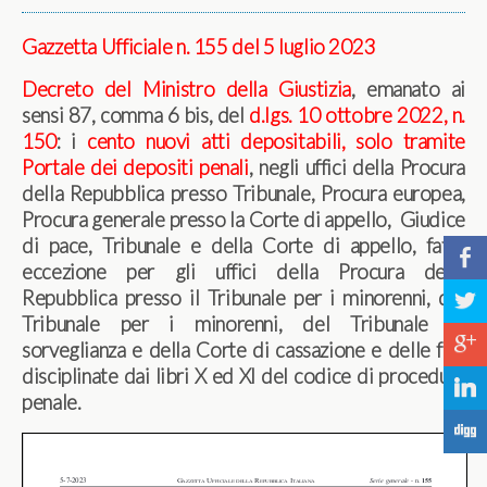
Gazzetta Ufficiale n. 155 del 5 luglio 2023
Decreto del Ministro della Giustizia
, emanato ai
sensi 87, comma 6 bis, del
d.lgs. 10 ottobre 2022, n.
150
: i
cento nuovi atti depositabili, solo tramite
Portale dei depositi penali
, negli uffici della Procura
della Repubblica presso Tribunale, Procura europea,
Procura generale presso la Corte di appello, Giudice
di pace, Tribunale e della Corte di appello, fatta
b
eccezione per gli uffici della Procura della
Repubblica presso il Tribunale per i minorenni, del
a
Tribunale per i minorenni, del Tribunale di
c
sorveglianza e della Corte di cassazione e delle fasi
disciplinate dai libri X ed XI del codice di procedura
j
penale.
F