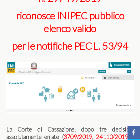
riconosce INIPEC pubblico
elenco valido
per le notifiche PEC L. 53/94
La Corte di Cassazione, dopo tre decisioni
b
assolutamente errate (
3709/2019
,
24110/2019
e