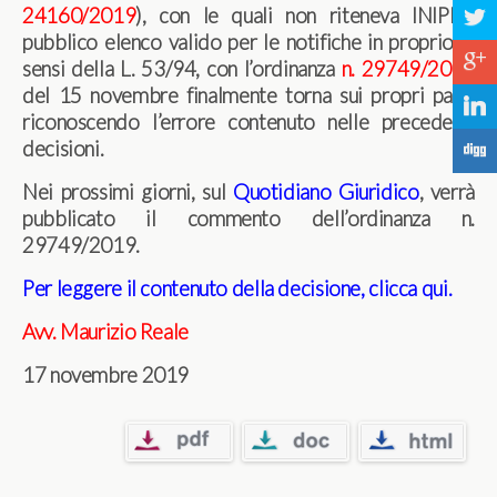
24160/2019
), con le quali non riteneva INIPEC
a
pubblico elenco valido per le notifiche in proprio ai
c
sensi della L. 53/94, con l’ordinanza
n. 29749/2019
del 15 novembre finalmente torna sui propri passi
j
riconoscendo l’errore contenuto nelle precedenti
decisioni.
F
Nei prossimi giorni, sul
Quotidiano Giuridico
, verrà
pubblicato il commento dell’ordinanza n.
29749/2019.
Per leggere il contenuto della decisione, clicca qui
.
Avv. Maurizio Reale
17 novembre 2019